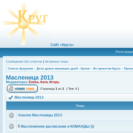
Сайт «Круга»
Регистраци
Сообщения без ответов
|
Активные темы
Список форумов
»
Дела давно минувших дней - Архив
»
Из проектов Круга
»
Прогр
Масленица 2013
Модераторы:
Елена
,
Катя
,
Игорь
Страница
1
из
1
[ Тем: 6 ]
Масленица 2013
Темы
Анализ Масленицы 2013
Масленичное расписание и КОМАНДЫ )))