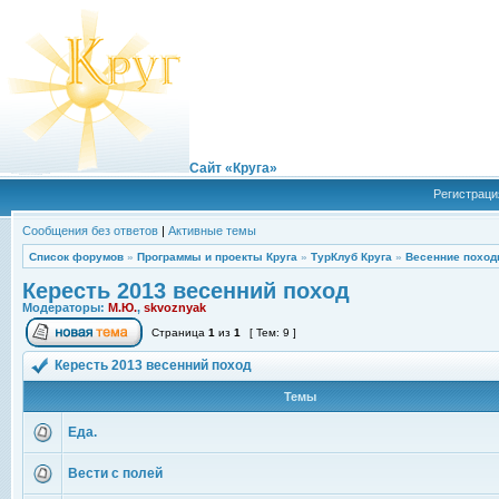
Сайт «Круга»
Регистраци
Сообщения без ответов
|
Активные темы
Список форумов
»
Программы и проекты Круга
»
ТурКлуб Круга
»
Весенние поход
Кересть 2013 весенний поход
Модераторы:
М.Ю.
,
skvoznyak
Страница
1
из
1
[ Тем: 9 ]
Кересть 2013 весенний поход
Темы
Еда.
Вести с полей