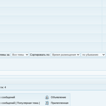
темы за:
Сортировать по:
ти: 4
х сообщений
Объявление
 сообщений [ Популярная тема ]
Прилепленная