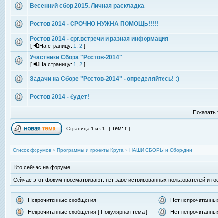
Весенний сбор 2015. Личная раскладка.
Ростов 2014 - СРОЧНО НУЖНА ПОМОЩЬ!!!!!
Ростов 2014 - орг.встречи и разная информация
[
На страницу:
1
,
2
]
Участники Сбора "Ростов-2014"
[
На страницу:
1
,
2
]
Задачи на Сборе "Ростов-2014" - определяйтесь! :)
Ростов 2014 - будет!
Показать 
[ Тем: 8 ]
Страница
1
из
1
Список форумов
»
Программы и проекты Круга
»
НАШИ СБОРЫ и Сбор-дни
Кто сейчас на форуме
Сейчас этот форум просматривают: нет зарегистрированных пользователей и гос
Непрочитанные сообщения
Нет непрочитанны
Непрочитанные сообщения [ Популярная тема ]
Нет непрочитанных