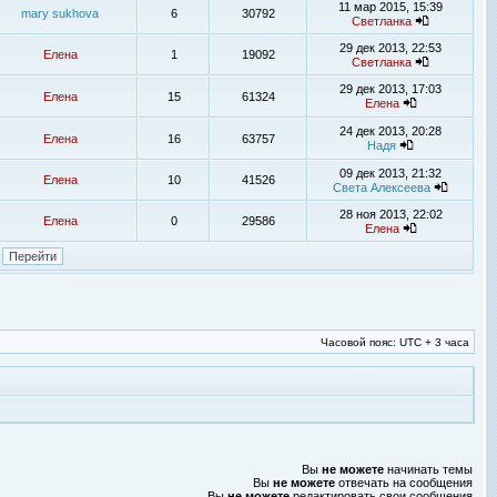
11 мар 2015, 15:39
mary sukhova
6
30792
Светланка
29 дек 2013, 22:53
Елена
1
19092
Светланка
29 дек 2013, 17:03
Елена
15
61324
Елена
24 дек 2013, 20:28
Елена
16
63757
Надя
09 дек 2013, 21:32
Елена
10
41526
Света Алексеева
28 ноя 2013, 22:02
Елена
0
29586
Елена
Часовой пояс: UTC + 3 часа
Вы
не можете
начинать темы
Вы
не можете
отвечать на сообщения
Вы
не можете
редактировать свои сообщения