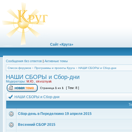
Сайт «Круга»
Сообщения без ответов
|
Активные темы
Список форумов
»
Программы и проекты Круга
»
НАШИ СБОРЫ и Сбор-дни
НАШИ СБОРЫ и Сбор-дни
Модераторы:
М.Ю.
,
skvoznyak
[ Тем: 8 ]
Страница
1
из
1
НАШИ СБОРЫ и Сбор-дни
Т
Сбор-день в Переделкино 19 апреля 2015
Весенний СБОР 2015