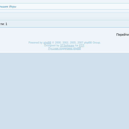
льшие Игры
ти: 1
Перейти
Powered by
phpBB
© 2000, 2002, 2005, 2007 phpBB Group.
Designed by
STSoftware
for
PTF
.
Русская поддержка phpBB