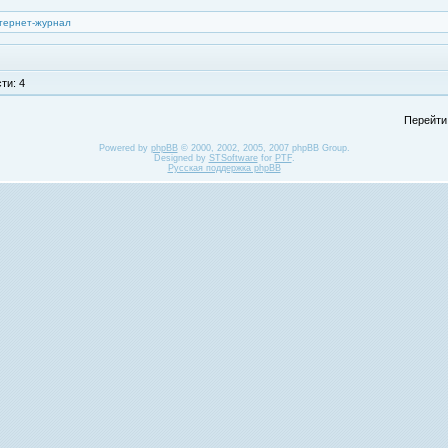
тернет-журнал
ти: 4
Перейти
Powered by
phpBB
© 2000, 2002, 2005, 2007 phpBB Group.
Designed by
STSoftware
for
PTF
.
Русская поддержка phpBB