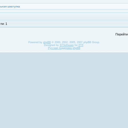
ьная шкатулка
ти: 1
Перейти
Powered by
phpBB
© 2000, 2002, 2005, 2007 phpBB Group.
Designed by
STSoftware
for
PTF
.
Русская поддержка phpBB