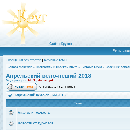
Сайт «Круга»
Регистраци
Сообщения без ответов
|
Активные темы
Список форумов
»
Программы и проекты Круга
»
ТурКлуб Круга
»
Весенние поход
Апрельский вело-пеший 2018
Модераторы:
М.Ю.
,
skvoznyak
Страница
1
из
1
[ Тем: 8 ]
Апрельский вело-пеший 2018
Темы
Анализ и техчасть
Новости от туристов