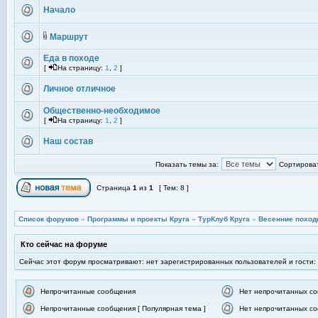
Начало
Маршрут
Еда в походе
[
На страницу:
1
,
2
]
Личное отличное
Общественно-необходимое
[
На страницу:
1
,
2
]
Наш состав
Показать темы за:
Сортироват
Страница
1
из
1
[ Тем: 8 ]
Список форумов
»
Программы и проекты Круга
»
ТурКлуб Круга
»
Весенние поход
Кто сейчас на форуме
Сейчас этот форум просматривают: нет зарегистрированных пользователей и гости:
Непрочитанные сообщения
Нет непрочитанных с
Непрочитанные сообщения [ Популярная тема ]
Нет непрочитанных со