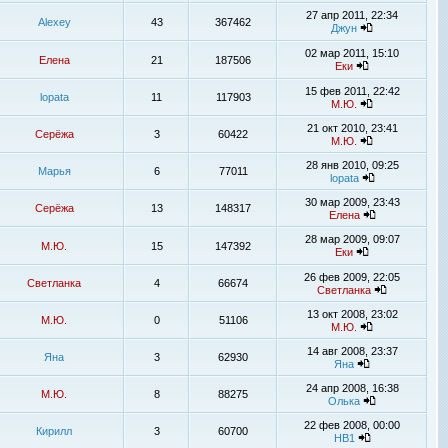
27 апр 2011, 22:34
Alexey
43
367462
Джун
02 мар 2011, 15:10
Елена
21
187506
Еки
15 фев 2011, 22:42
lopata
11
117903
М.Ю.
21 окт 2010, 23:41
Серёжа
3
60422
М.Ю.
28 янв 2010, 09:25
Марья
6
77011
lopata
30 мар 2009, 23:43
Серёжа
13
148317
Елена
28 мар 2009, 09:07
М.Ю.
15
147392
Еки
26 фев 2009, 22:05
Светланка
4
66674
Светланка
13 окт 2008, 23:02
М.Ю.
0
51106
М.Ю.
14 авг 2008, 23:37
Яна
3
62930
Яна
24 апр 2008, 16:38
М.Ю.
8
88275
Олька
22 фев 2008, 00:00
Кирилл
3
60700
НВ1