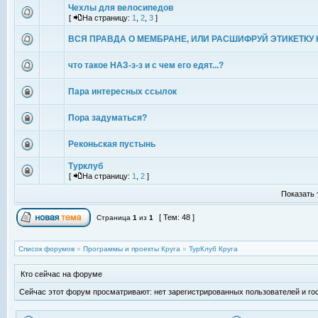
Чехлы для велосипедов
[
На страницу:
1
,
2
,
3
]
ВСЯ ПРАВДА О МЕМБРАНЕ, ИЛИ РАСШИФРУЙ ЭТИКЕТКУ 
что такое НАЗ-з-з и с чем его едят...?
Пара интересных ссылок
Пора задуматься?
Реконьская пустынь
Турклуб
[
На страницу:
1
,
2
]
Показать 
[ Тем: 48 ]
Страница
1
из
1
Список форумов
»
Программы и проекты Круга
»
ТурКлуб Круга
Кто сейчас на форуме
Сейчас этот форум просматривают: нет зарегистрированных пользователей и гос