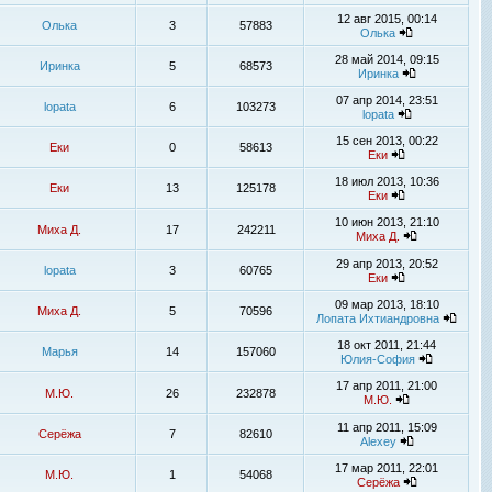
12 авг 2015, 00:14
Олька
3
57883
Олька
28 май 2014, 09:15
Иринка
5
68573
Иринка
07 апр 2014, 23:51
lopata
6
103273
lopata
15 сен 2013, 00:22
Еки
0
58613
Еки
18 июл 2013, 10:36
Еки
13
125178
Еки
10 июн 2013, 21:10
Миха Д.
17
242211
Миха Д.
29 апр 2013, 20:52
lopata
3
60765
Еки
09 мар 2013, 18:10
Миха Д.
5
70596
Лопата Ихтиандровна
18 окт 2011, 21:44
Марья
14
157060
Юлия-София
17 апр 2011, 21:00
М.Ю.
26
232878
М.Ю.
11 апр 2011, 15:09
Серёжа
7
82610
Alexey
17 мар 2011, 22:01
М.Ю.
1
54068
Серёжа