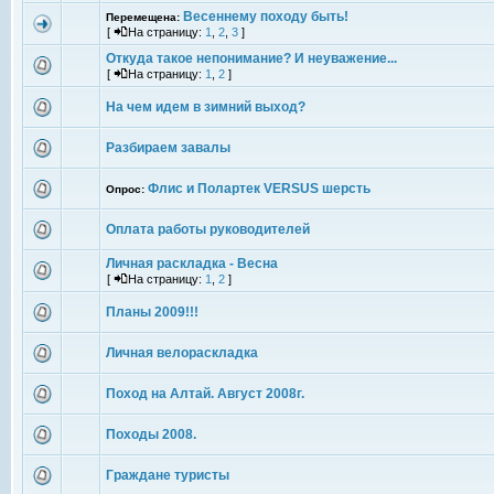
Весеннему походу быть!
Перемещена:
[
На страницу:
1
,
2
,
3
]
Откуда такое непонимание? И неуважение...
[
На страницу:
1
,
2
]
На чем идем в зимний выход?
Разбираем завалы
Флис и Полартек VERSUS шерсть
Опрос:
Оплата работы руководителей
Личная раскладка - Весна
[
На страницу:
1
,
2
]
Планы 2009!!!
Личная велораскладка
Поход на Алтай. Август 2008г.
Походы 2008.
Граждане туристы