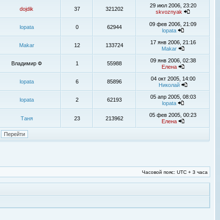
29 июл 2006, 23:20
dojdik
37
321202
skvoznyak
09 фев 2006, 21:09
lopata
0
62944
lopata
17 янв 2006, 21:16
Makar
12
133724
Makar
09 янв 2006, 02:38
Владимир Ф
1
55988
Елена
04 окт 2005, 14:00
lopata
6
85896
Николай
05 апр 2005, 08:03
lopata
2
62193
lopata
05 фев 2005, 00:23
Таня
23
213962
Елена
Часовой пояс: UTC + 3 часа