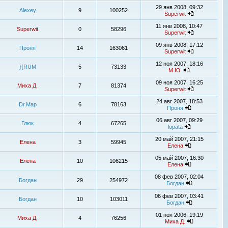
29 янв 2008, 09:32
Alexey
9
100252
Superwit
11 янв 2008, 10:47
Superwit
0
58296
Superwit
09 янв 2008, 17:12
Проня
14
163061
Superwit
12 ноя 2007, 18:16
}{RUM
5
73133
М.Ю.
09 ноя 2007, 16:25
Миха Д.
7
81374
Superwit
24 авг 2007, 18:53
Dr.Map
6
78163
Проня
06 авг 2007, 09:29
Глюк
4
67265
lopata
20 май 2007, 21:15
Елена
3
59945
Елена
05 май 2007, 16:30
Елена
10
106215
Елена
08 фев 2007, 02:04
Богдан
29
254972
Богдан
06 фев 2007, 03:41
Богдан
10
103011
Богдан
01 ноя 2006, 19:19
Миха Д.
4
76256
Миха Д.