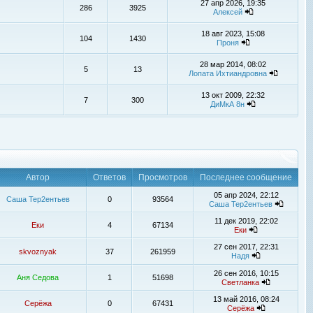
27 апр 2026, 19:35
286
3925
Алексей
18 авг 2023, 15:08
104
1430
Проня
28 мар 2014, 08:02
5
13
Лопата Ихтиандровна
13 окт 2009, 22:32
7
300
ДиМкА 8н
Автор
Ответов
Просмотров
Последнее сообщение
05 апр 2024, 22:12
Саша Тер2ентьев
0
93564
Саша Тер2ентьев
11 дек 2019, 22:02
Еки
4
67134
Еки
27 сен 2017, 22:31
skvoznyak
37
261959
Надя
26 сен 2016, 10:15
Аня Седова
1
51698
Светланка
13 май 2016, 08:24
Серёжа
0
67431
Серёжа