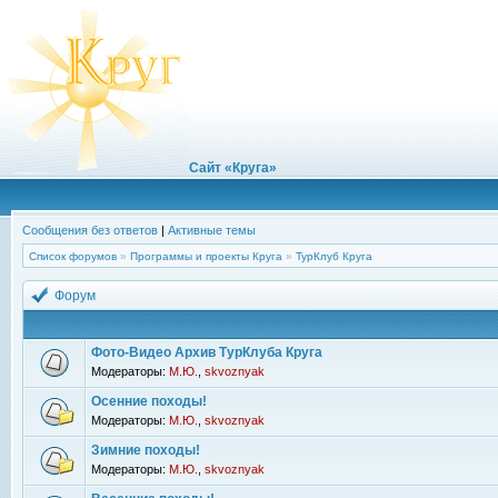
Сайт «Круга»
Сообщения без ответов
|
Активные темы
Список форумов
»
Программы и проекты Круга
»
ТурКлуб Круга
Форум
Фото-Видео Архив ТурКлуба Круга
Модераторы:
М.Ю.
,
skvoznyak
Осенние походы!
Модераторы:
М.Ю.
,
skvoznyak
Зимние походы!
Модераторы:
М.Ю.
,
skvoznyak