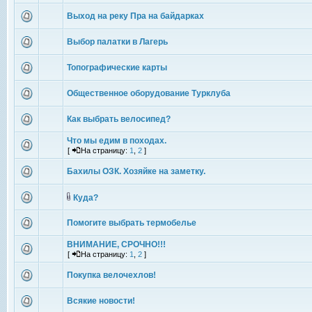
Выход на реку Пра на байдарках
Выбор палатки в Лагерь
Топографические карты
Общественное оборудование Турклуба
Как выбрать велосипед?
Что мы едим в походах.
[
На страницу:
1
,
2
]
Бахилы ОЗК. Хозяйке на заметку.
Куда?
Помогите выбрать термобелье
ВНИМАНИЕ, СРОЧНО!!!
[
На страницу:
1
,
2
]
Покупка велочехлов!
Всякие новости!