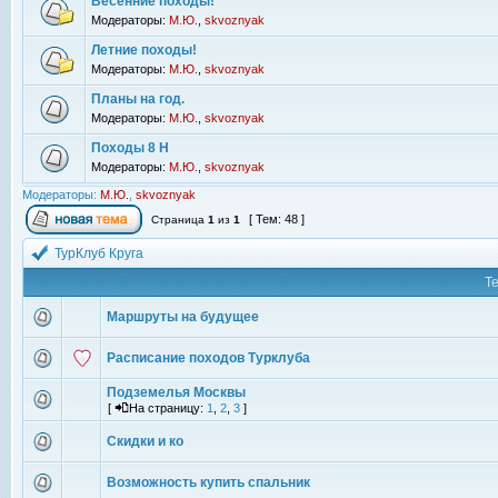
Весенние походы!
Модераторы:
М.Ю.
,
skvoznyak
Летние походы!
Модераторы:
М.Ю.
,
skvoznyak
Планы на год.
Модераторы:
М.Ю.
,
skvoznyak
Походы 8 Н
Модераторы:
М.Ю.
,
skvoznyak
Модераторы:
М.Ю.
,
skvoznyak
[ Тем: 48 ]
Страница
1
из
1
ТурКлуб Круга
Т
Маршруты на будущее
Расписание походов Турклуба
Подземелья Москвы
[
На страницу:
1
,
2
,
3
]
Скидки и ко
Возможность купить спальник