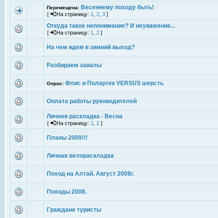
Весеннему походу быть!
Перемещена:
[
На страницу:
1
,
2
,
3
]
Откуда такое непонимание? И неуважение...
[
На страницу:
1
,
2
]
На чем идем в зимний выход?
Разбираем завалы
Флис и Полартек VERSUS шерсть
Опрос:
Оплата работы руководителей
Личная раскладка - Весна
[
На страницу:
1
,
2
]
Планы 2009!!!
Личная велораскладка
Поход на Алтай. Август 2008г.
Походы 2008.
Граждане туристы