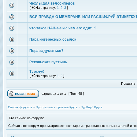
Чехлы для велосипедов
[
На страницу:
1
,
2
,
3
]
ВСЯ ПРАВДА О МЕМБРАНЕ, ИЛИ РАСШИФРУЙ ЭТИКЕТКУ 
что такое НАЗ-з-з и с чем его едят...?
Пара интересных ссылок
Пора задуматься?
Реконьская пустынь
Турклуб
[
На страницу:
1
,
2
]
Показать 
[ Тем: 48 ]
Страница
1
из
1
Список форумов
»
Программы и проекты Круга
»
ТурКлуб Круга
Кто сейчас на форуме
Сейчас этот форум просматривают: нет зарегистрированных пользователей и гос