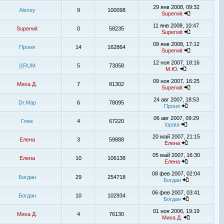
29 янв 2008, 09:32
Alexey
9
100098
Superwit
11 янв 2008, 10:47
Superwit
0
58235
Superwit
09 янв 2008, 17:12
Проня
14
162864
Superwit
12 ноя 2007, 18:16
}{RUM
5
73058
М.Ю.
09 ноя 2007, 16:25
Миха Д.
7
81302
Superwit
24 авг 2007, 18:53
Dr.Map
6
78095
Проня
06 авг 2007, 09:29
Глюк
4
67220
lopata
20 май 2007, 21:15
Елена
3
59888
Елена
05 май 2007, 16:30
Елена
10
106138
Елена
08 фев 2007, 02:04
Богдан
29
254718
Богдан
06 фев 2007, 03:41
Богдан
10
102934
Богдан
01 ноя 2006, 19:19
Миха Д.
4
76130
Миха Д.