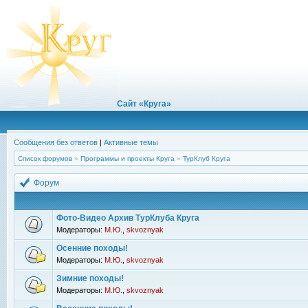
Сайт «Круга»
Сообщения без ответов
|
Активные темы
Список форумов
»
Программы и проекты Круга
»
ТурКлуб Круга
Форум
Фото-Видео Архив ТурКлуба Круга
Модераторы:
М.Ю.
,
skvoznyak
Осенние походы!
Модераторы:
М.Ю.
,
skvoznyak
Зимние походы!
Модераторы:
М.Ю.
,
skvoznyak