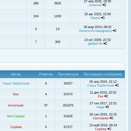
27 апр 2026, 19:35
286
3925
Алексей
18 авг 2023, 15:08
104
1430
Проня
28 мар 2014, 08:02
5
13
Лопата Ихтиандровна
13 окт 2009, 22:32
7
300
ДиМкА 8н
Автор
Ответов
Просмотров
Последнее сообщение
05 апр 2024, 22:12
Саша Тер2ентьев
0
93427
Саша Тер2ентьев
11 дек 2019, 22:02
Еки
4
67074
Еки
27 сен 2017, 22:31
skvoznyak
37
261675
Надя
26 сен 2016, 10:15
Аня Седова
1
51626
Светланка
13 май 2016, 08:24
Серёжа
0
67377
Серёжа