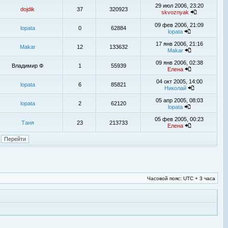
29 июл 2006, 23:20
dojdik
37
320923
skvoznyak
09 фев 2006, 21:09
lopata
0
62884
lopata
17 янв 2006, 21:16
Makar
12
133632
Makar
09 янв 2006, 02:38
Владимир Ф
1
55939
Елена
04 окт 2005, 14:00
lopata
6
85821
Николай
05 апр 2005, 08:03
lopata
2
62120
lopata
05 фев 2005, 00:23
Таня
23
213733
Елена
Часовой пояс: UTC + 3 часа