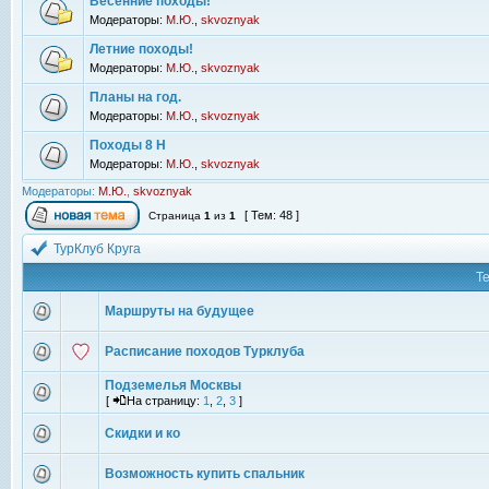
Весенние походы!
Модераторы:
М.Ю.
,
skvoznyak
Летние походы!
Модераторы:
М.Ю.
,
skvoznyak
Планы на год.
Модераторы:
М.Ю.
,
skvoznyak
Походы 8 Н
Модераторы:
М.Ю.
,
skvoznyak
Модераторы:
М.Ю.
,
skvoznyak
[ Тем: 48 ]
Страница
1
из
1
ТурКлуб Круга
Т
Маршруты на будущее
Расписание походов Турклуба
Подземелья Москвы
[
На страницу:
1
,
2
,
3
]
Скидки и ко
Возможность купить спальник