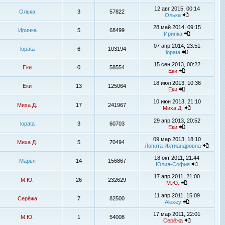
12 авг 2015, 00:14
Олька
3
57822
Олька
28 май 2014, 09:15
Иринка
5
68499
Иринка
07 апр 2014, 23:51
lopata
6
103194
lopata
15 сен 2013, 00:22
Еки
0
58554
Еки
18 июл 2013, 10:36
Еки
13
125064
Еки
10 июн 2013, 21:10
Миха Д.
17
241967
Миха Д.
29 апр 2013, 20:52
lopata
3
60703
Еки
09 мар 2013, 18:10
Миха Д.
5
70494
Лопата Ихтиандровна
18 окт 2011, 21:44
Марья
14
156867
Юлия-София
17 апр 2011, 21:00
М.Ю.
26
232629
М.Ю.
11 апр 2011, 15:09
Серёжа
7
82500
Alexey
17 мар 2011, 22:01
М.Ю.
1
54008
Серёжа