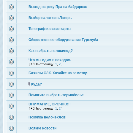
Выход на реку Пра на байдарках
Выбор палатки в Лагерь
Топографические карты
Общественное оборудование Турклуба
Как выбрать велосипед?
Что мы едим в походах.
[
На страницу:
1
,
2
]
Бахилы ОЗК. Хозяйке на заметку.
Куда?
Помогите выбрать термобелье
ВНИМАНИЕ, СРОЧНО!!!
[
На страницу:
1
,
2
]
Покупка велочехлов!
Всякие новости!