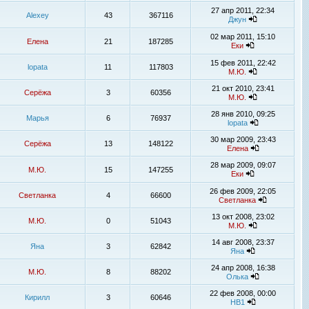
27 апр 2011, 22:34
Alexey
43
367116
Джун
02 мар 2011, 15:10
Елена
21
187285
Еки
15 фев 2011, 22:42
lopata
11
117803
М.Ю.
21 окт 2010, 23:41
Серёжа
3
60356
М.Ю.
28 янв 2010, 09:25
Марья
6
76937
lopata
30 мар 2009, 23:43
Серёжа
13
148122
Елена
28 мар 2009, 09:07
М.Ю.
15
147255
Еки
26 фев 2009, 22:05
Светланка
4
66600
Светланка
13 окт 2008, 23:02
М.Ю.
0
51043
М.Ю.
14 авг 2008, 23:37
Яна
3
62842
Яна
24 апр 2008, 16:38
М.Ю.
8
88202
Олька
22 фев 2008, 00:00
Кирилл
3
60646
НВ1