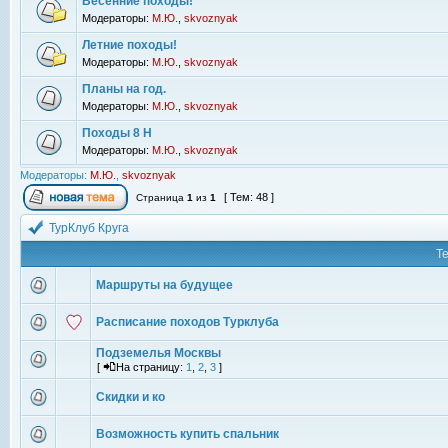
Весенние походы!
Модераторы:
М.Ю.
,
skvoznyak
Летние походы!
Модераторы:
М.Ю.
,
skvoznyak
Планы на год.
Модераторы:
М.Ю.
,
skvoznyak
Походы 8 Н
Модераторы:
М.Ю.
,
skvoznyak
Модераторы:
М.Ю.
,
skvoznyak
[ Тем: 48 ]
Страница
1
из
1
ТурКлуб Круга
Т
Маршруты на будущее
Расписание походов Турклуба
Подземелья Москвы
[
На страницу:
1
,
2
,
3
]
Скидки и ко
Возможность купить спальник