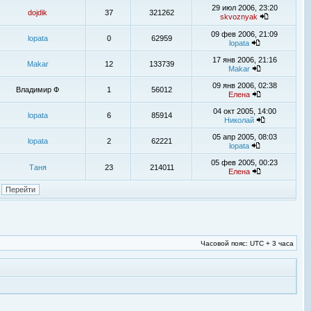
29 июл 2006, 23:20
dojdik
37
321262
skvoznyak
09 фев 2006, 21:09
lopata
0
62959
lopata
17 янв 2006, 21:16
Makar
12
133739
Makar
09 янв 2006, 02:38
Владимир Ф
1
56012
Елена
04 окт 2005, 14:00
lopata
6
85914
Николай
05 апр 2005, 08:03
lopata
2
62221
lopata
05 фев 2005, 00:23
Таня
23
214011
Елена
Часовой пояс: UTC + 3 часа