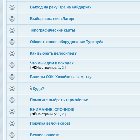
Выход на реку Пра на байдарках
Выбор палатки в Лагерь
Топографические карты
Общественное оборудование Турклуба
Как выбрать велосипед?
Что мы едим в походах.
[
На страницу:
1
,
2
]
Бахилы ОЗК. Хозяйке на заметку.
Куда?
Помогите выбрать термобелье
ВНИМАНИЕ, СРОЧНО!!!
[
На страницу:
1
,
2
]
Покупка велочехлов!
Всякие новости!