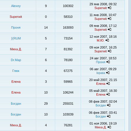
29 янв 2008, 09:32
Alexey
9
100302
Superwit
11 янв 2008, 10:47
Superwit
0
58310
Superwit
09 янв 2008, 17:12
Проня
14
163093
Superwit
12 ноя 2007, 18:16
}{RUM
5
73154
М.Ю.
09 ноя 2007, 16:25
Миха Д.
7
81392
Superwit
24 авг 2007, 18:53
Dr.Map
6
78180
Проня
06 авг 2007, 09:29
Глюк
4
67275
lopata
20 май 2007, 21:15
Елена
3
59965
Елена
05 май 2007, 16:30
Елена
10
106244
Елена
08 фев 2007, 02:04
Богдан
29
255031
Богдан
06 фев 2007, 03:41
Богдан
10
103039
Богдан
01 ноя 2006, 19:19
Миха Д.
4
76281
Миха Д.