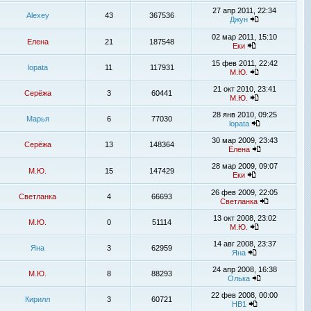
27 апр 2011, 22:34
Alexey
43
367536
Джун
02 мар 2011, 15:10
Елена
21
187548
Еки
15 фев 2011, 22:42
lopata
11
117931
М.Ю.
21 окт 2010, 23:41
Серёжа
3
60441
М.Ю.
28 янв 2010, 09:25
Марья
6
77030
lopata
30 мар 2009, 23:43
Серёжа
13
148364
Елена
28 мар 2009, 09:07
М.Ю.
15
147429
Еки
26 фев 2009, 22:05
Светланка
4
66693
Светланка
13 окт 2008, 23:02
М.Ю.
0
51114
М.Ю.
14 авг 2008, 23:37
Яна
3
62959
Яна
24 апр 2008, 16:38
М.Ю.
8
88293
Олька
22 фев 2008, 00:00
Кирилл
3
60721
НВ1