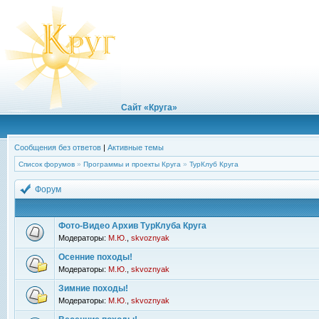
Сайт «Круга»
Сообщения без ответов
|
Активные темы
Список форумов
»
Программы и проекты Круга
»
ТурКлуб Круга
Форум
Фото-Видео Архив ТурКлуба Круга
Модераторы:
М.Ю.
,
skvoznyak
Осенние походы!
Модераторы:
М.Ю.
,
skvoznyak
Зимние походы!
Модераторы:
М.Ю.
,
skvoznyak