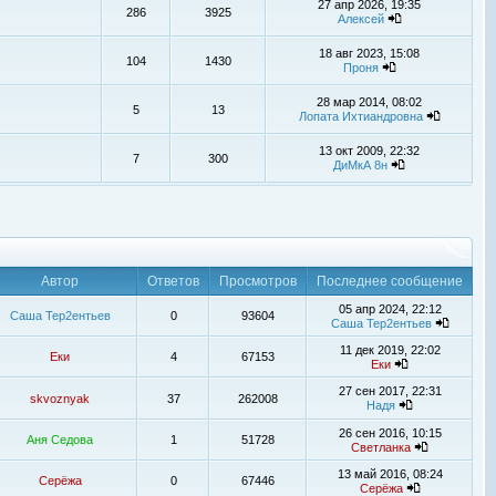
27 апр 2026, 19:35
286
3925
Алексей
18 авг 2023, 15:08
104
1430
Проня
28 мар 2014, 08:02
5
13
Лопата Ихтиандровна
13 окт 2009, 22:32
7
300
ДиМкА 8н
Автор
Ответов
Просмотров
Последнее сообщение
05 апр 2024, 22:12
Саша Тер2ентьев
0
93604
Саша Тер2ентьев
11 дек 2019, 22:02
Еки
4
67153
Еки
27 сен 2017, 22:31
skvoznyak
37
262008
Надя
26 сен 2016, 10:15
Аня Седова
1
51728
Светланка
13 май 2016, 08:24
Серёжа
0
67446
Серёжа