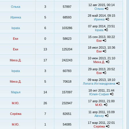
12 авг 2015, 00:14
Олька
3
57897
Олька
28 май 2014, 09:15
Иринка
5
68593
Иринка
07 апр 2014, 23:51
lopata
6
103286
lopata
15 сен 2013, 00:22
Еки
0
58623
Еки
18 июл 2013, 10:36
Еки
13
125204
Еки
10 июн 2013, 21:10
Миха Д.
17
242243
Миха Д.
29 апр 2013, 20:52
lopata
3
60783
Еки
09 мар 2013, 18:10
Миха Д.
5
70618
Лопата Ихтиандровна
18 окт 2011, 21:44
Марья
14
157097
Юлия-София
17 апр 2011, 21:00
М.Ю.
26
232947
М.Ю.
11 апр 2011, 15:09
Серёжа
7
82651
Alexey
17 мар 2011, 22:01
М.Ю.
1
54085
Серёжа