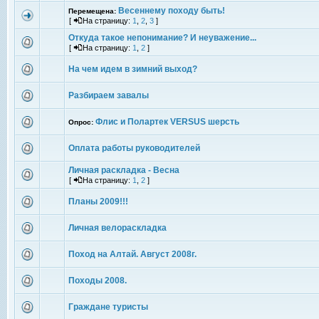
Весеннему походу быть!
Перемещена:
[
На страницу:
1
,
2
,
3
]
Откуда такое непонимание? И неуважение...
[
На страницу:
1
,
2
]
На чем идем в зимний выход?
Разбираем завалы
Флис и Полартек VERSUS шерсть
Опрос:
Оплата работы руководителей
Личная раскладка - Весна
[
На страницу:
1
,
2
]
Планы 2009!!!
Личная велораскладка
Поход на Алтай. Август 2008г.
Походы 2008.
Граждане туристы