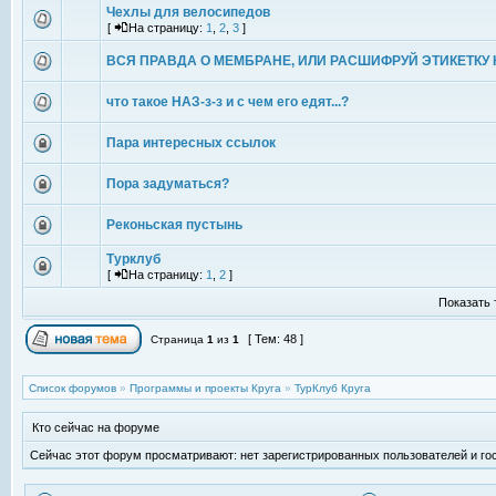
Чехлы для велосипедов
[
На страницу:
1
,
2
,
3
]
ВСЯ ПРАВДА О МЕМБРАНЕ, ИЛИ РАСШИФРУЙ ЭТИКЕТКУ 
что такое НАЗ-з-з и с чем его едят...?
Пара интересных ссылок
Пора задуматься?
Реконьская пустынь
Турклуб
[
На страницу:
1
,
2
]
Показать 
[ Тем: 48 ]
Страница
1
из
1
Список форумов
»
Программы и проекты Круга
»
ТурКлуб Круга
Кто сейчас на форуме
Сейчас этот форум просматривают: нет зарегистрированных пользователей и гос