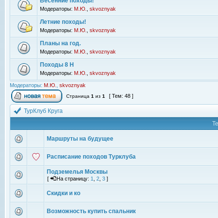
Весенние походы!
Модераторы:
М.Ю.
,
skvoznyak
Летние походы!
Модераторы:
М.Ю.
,
skvoznyak
Планы на год.
Модераторы:
М.Ю.
,
skvoznyak
Походы 8 Н
Модераторы:
М.Ю.
,
skvoznyak
Модераторы:
М.Ю.
,
skvoznyak
[ Тем: 48 ]
Страница
1
из
1
ТурКлуб Круга
Т
Маршруты на будущее
Расписание походов Турклуба
Подземелья Москвы
[
На страницу:
1
,
2
,
3
]
Скидки и ко
Возможность купить спальник