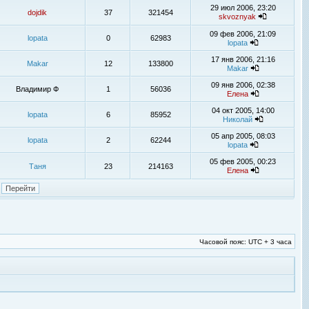
29 июл 2006, 23:20
dojdik
37
321454
skvoznyak
09 фев 2006, 21:09
lopata
0
62983
lopata
17 янв 2006, 21:16
Makar
12
133800
Makar
09 янв 2006, 02:38
Владимир Ф
1
56036
Елена
04 окт 2005, 14:00
lopata
6
85952
Николай
05 апр 2005, 08:03
lopata
2
62244
lopata
05 фев 2005, 00:23
Таня
23
214163
Елена
Часовой пояс: UTC + 3 часа