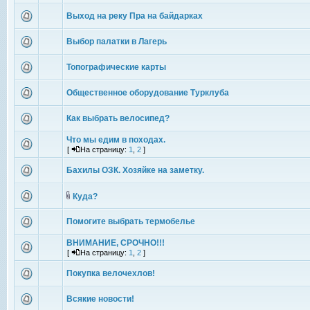
Выход на реку Пра на байдарках
Выбор палатки в Лагерь
Топографические карты
Общественное оборудование Турклуба
Как выбрать велосипед?
Что мы едим в походах.
[
На страницу:
1
,
2
]
Бахилы ОЗК. Хозяйке на заметку.
Куда?
Помогите выбрать термобелье
ВНИМАНИЕ, СРОЧНО!!!
[
На страницу:
1
,
2
]
Покупка велочехлов!
Всякие новости!