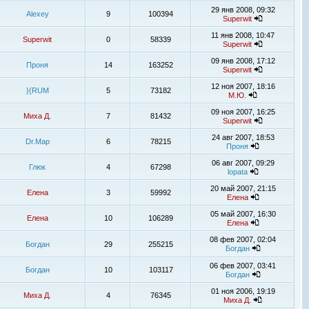
29 янв 2008, 09:32
Alexey
9
100394
Superwit
11 янв 2008, 10:47
Superwit
0
58339
Superwit
09 янв 2008, 17:12
Проня
14
163252
Superwit
12 ноя 2007, 18:16
}{RUM
5
73182
М.Ю.
09 ноя 2007, 16:25
Миха Д.
7
81432
Superwit
24 авг 2007, 18:53
Dr.Map
6
78215
Проня
06 авг 2007, 09:29
Глюк
4
67298
lopata
20 май 2007, 21:15
Елена
3
59992
Елена
05 май 2007, 16:30
Елена
10
106289
Елена
08 фев 2007, 02:04
Богдан
29
255215
Богдан
06 фев 2007, 03:41
Богдан
10
103117
Богдан
01 ноя 2006, 19:19
Миха Д.
4
76345
Миха Д.