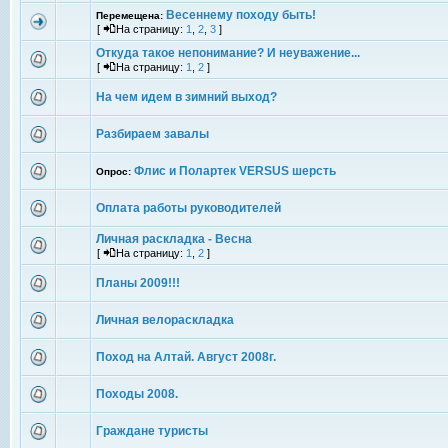
Весеннему походу быть!
Перемещена:
[
На страницу:
1
,
2
,
3
]
Откуда такое непонимание? И неуважение...
[
На страницу:
1
,
2
]
На чем идем в зимний выход?
Разбираем завалы
Флис и Полартек VERSUS шерсть
Опрос:
Оплата работы руководителей
Личная раскладка - Весна
[
На страницу:
1
,
2
]
Планы 2009!!!
Личная велораскладка
Поход на Алтай. Август 2008г.
Походы 2008.
Граждане туристы