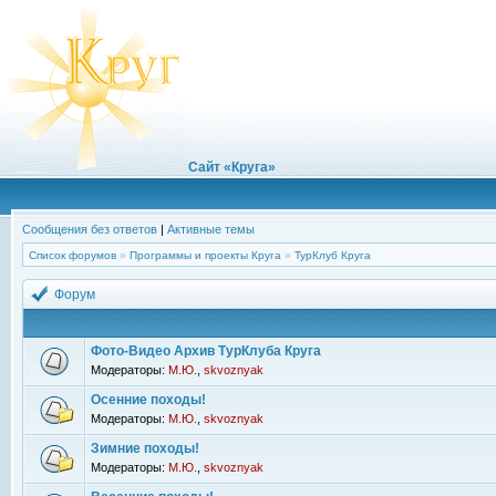
Сайт «Круга»
Сообщения без ответов
|
Активные темы
Список форумов
»
Программы и проекты Круга
»
ТурКлуб Круга
Форум
Фото-Видео Архив ТурКлуба Круга
Модераторы:
М.Ю.
,
skvoznyak
Осенние походы!
Модераторы:
М.Ю.
,
skvoznyak
Зимние походы!
Модераторы:
М.Ю.
,
skvoznyak