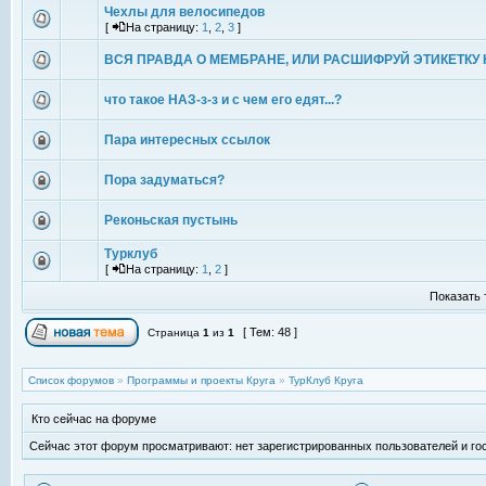
Чехлы для велосипедов
[
На страницу:
1
,
2
,
3
]
ВСЯ ПРАВДА О МЕМБРАНЕ, ИЛИ РАСШИФРУЙ ЭТИКЕТКУ 
что такое НАЗ-з-з и с чем его едят...?
Пара интересных ссылок
Пора задуматься?
Реконьская пустынь
Турклуб
[
На страницу:
1
,
2
]
Показать 
[ Тем: 48 ]
Страница
1
из
1
Список форумов
»
Программы и проекты Круга
»
ТурКлуб Круга
Кто сейчас на форуме
Сейчас этот форум просматривают: нет зарегистрированных пользователей и гос