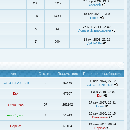
27 апр 2026, 19:35
286
3925
Алексей
18 авг 2023, 15:08
104
1430
Проня
28 мар 2014, 08:02
5
13
Лопата Ихтиандровна
13 окт 2009, 22:32
7
300
ДиМкА 8н
Автор
Ответов
Просмотров
Последнее сообщение
05 апр 2024, 22:12
Саша Тер2ентьев
0
93670
Саша Тер2ентьев
11 дек 2019, 22:02
Еки
4
67187
Еки
27 сен 2017, 22:31
skvoznyak
37
262142
Надя
26 сен 2016, 10:15
Аня Седова
1
51749
Светланка
13 май 2016, 08:24
Серёжа
0
67464
Серёжа