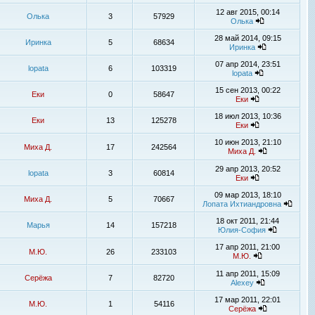
12 авг 2015, 00:14
Олька
3
57929
Олька
28 май 2014, 09:15
Иринка
5
68634
Иринка
07 апр 2014, 23:51
lopata
6
103319
lopata
15 сен 2013, 00:22
Еки
0
58647
Еки
18 июл 2013, 10:36
Еки
13
125278
Еки
10 июн 2013, 21:10
Миха Д.
17
242564
Миха Д.
29 апр 2013, 20:52
lopata
3
60814
Еки
09 мар 2013, 18:10
Миха Д.
5
70667
Лопата Ихтиандровна
18 окт 2011, 21:44
Марья
14
157218
Юлия-София
17 апр 2011, 21:00
М.Ю.
26
233103
М.Ю.
11 апр 2011, 15:09
Серёжа
7
82720
Alexey
17 мар 2011, 22:01
М.Ю.
1
54116
Серёжа