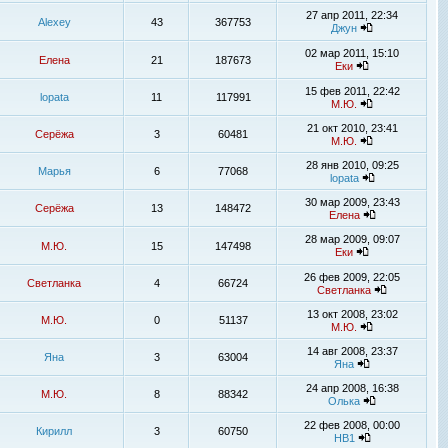
27 апр 2011, 22:34
Alexey
43
367753
Джун
02 мар 2011, 15:10
Елена
21
187673
Еки
15 фев 2011, 22:42
lopata
11
117991
М.Ю.
21 окт 2010, 23:41
Серёжа
3
60481
М.Ю.
28 янв 2010, 09:25
Марья
6
77068
lopata
30 мар 2009, 23:43
Серёжа
13
148472
Елена
28 мар 2009, 09:07
М.Ю.
15
147498
Еки
26 фев 2009, 22:05
Светланка
4
66724
Светланка
13 окт 2008, 23:02
М.Ю.
0
51137
М.Ю.
14 авг 2008, 23:37
Яна
3
63004
Яна
24 апр 2008, 16:38
М.Ю.
8
88342
Олька
22 фев 2008, 00:00
Кирилл
3
60750
НВ1