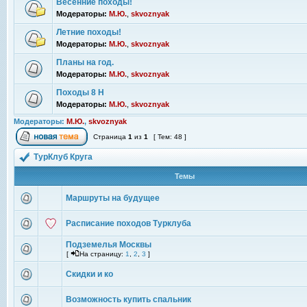
Весенние походы!
Модераторы:
М.Ю.
,
skvoznyak
Летние походы!
Модераторы:
М.Ю.
,
skvoznyak
Планы на год.
Модераторы:
М.Ю.
,
skvoznyak
Походы 8 Н
Модераторы:
М.Ю.
,
skvoznyak
Модераторы:
М.Ю.
,
skvoznyak
Страница
1
из
1
[ Тем: 48 ]
ТурКлуб Круга
Темы
Маршруты на будущее
Расписание походов Турклуба
Подземелья Москвы
[
На страницу:
1
,
2
,
3
]
Скидки и ко
Возможность купить спальник