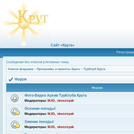
Сайт «Круга»
Регистраци
Сообщения без ответов
|
Активные темы
Список форумов
»
Программы и проекты Круга
»
ТурКлуб Круга
Форум
Форум
Фото-Видео Архив ТурКлуба Круга
Модераторы:
М.Ю.
,
skvoznyak
Осенние походы!
Модераторы:
М.Ю.
,
skvoznyak
Зимние походы!
Модераторы:
М.Ю.
,
skvoznyak