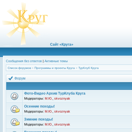
Сайт «Круга»
Сообщения без ответов
|
Активные темы
Список форумов
»
Программы и проекты Круга
»
ТурКлуб Круга
Форум
Фото-Видео Архив ТурКлуба Круга
Модераторы:
М.Ю.
,
skvoznyak
Осенние походы!
Модераторы:
М.Ю.
,
skvoznyak
Зимние походы!
Модераторы:
М.Ю.
,
skvoznyak