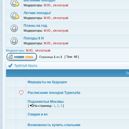
Весенние походы!
Модераторы:
М.Ю.
,
skvoznyak
Летние походы!
Модераторы:
М.Ю.
,
skvoznyak
Планы на год.
Модераторы:
М.Ю.
,
skvoznyak
Походы 8 Н
Модераторы:
М.Ю.
,
skvoznyak
Модераторы:
М.Ю.
,
skvoznyak
[ Тем: 48 ]
Страница
1
из
1
ТурКлуб Круга
Т
Маршруты на будущее
Расписание походов Турклуба
Подземелья Москвы
[
На страницу:
1
,
2
,
3
]
Скидки и ко
Возможность купить спальник