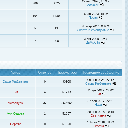
27 апр 2026, 19:35
286
3925
Алексей
18 авг 2023, 15:08
104
1430
Проня
28 мар 2014, 08:02
5
13
Лопата Ихтиандровна
13 окт 2009, 22:32
7
300
ДиМкА 8н
Автор
Ответов
Просмотров
Последнее сообщение
05 апр 2024, 22:12
Саша Тер2ентьев
0
93900
Саша Тер2ентьев
11 дек 2019, 22:02
Еки
4
67273
Еки
27 сен 2017, 22:31
skvoznyak
37
262392
Надя
26 сен 2016, 10:15
Аня Седова
1
51837
Светланка
13 май 2016, 08:24
Серёжа
0
67520
Серёжа