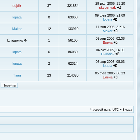
29 июл 2006, 23:20
dojdik
37
321854
skvoznyak
09 фев 2006, 21:09
lopata
0
63068
lopata
17 янв 2006, 21:16
Makar
12
133919
Makar
09 янв 2006, 02:38
Владимир Ф
1
56105
Елена
04 окт 2005, 14:00
lopata
6
86030
Николай
05 апр 2005, 08:03
lopata
2
62314
lopata
05 фев 2005, 00:23
Таня
23
214370
Елена
Часовой пояс: UTC + 3 часа