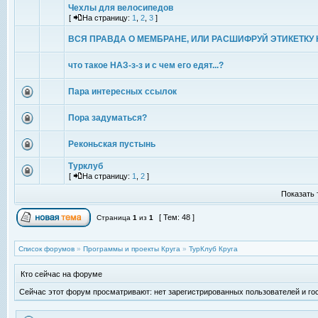
Чехлы для велосипедов
[
На страницу:
1
,
2
,
3
]
ВСЯ ПРАВДА О МЕМБРАНЕ, ИЛИ РАСШИФРУЙ ЭТИКЕТКУ 
что такое НАЗ-з-з и с чем его едят...?
Пара интересных ссылок
Пора задуматься?
Реконьская пустынь
Турклуб
[
На страницу:
1
,
2
]
Показать 
[ Тем: 48 ]
Страница
1
из
1
Список форумов
»
Программы и проекты Круга
»
ТурКлуб Круга
Кто сейчас на форуме
Сейчас этот форум просматривают: нет зарегистрированных пользователей и гос