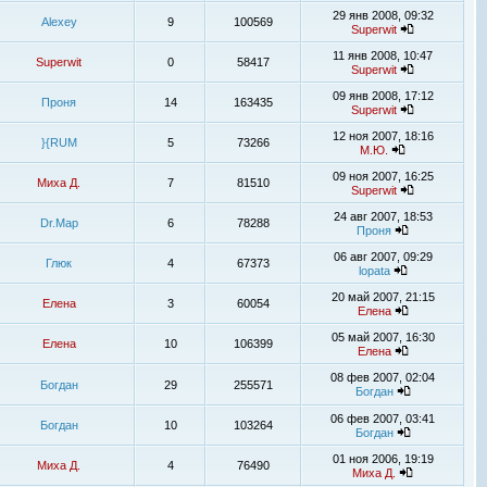
29 янв 2008, 09:32
Alexey
9
100569
Superwit
11 янв 2008, 10:47
Superwit
0
58417
Superwit
09 янв 2008, 17:12
Проня
14
163435
Superwit
12 ноя 2007, 18:16
}{RUM
5
73266
М.Ю.
09 ноя 2007, 16:25
Миха Д.
7
81510
Superwit
24 авг 2007, 18:53
Dr.Map
6
78288
Проня
06 авг 2007, 09:29
Глюк
4
67373
lopata
20 май 2007, 21:15
Елена
3
60054
Елена
05 май 2007, 16:30
Елена
10
106399
Елена
08 фев 2007, 02:04
Богдан
29
255571
Богдан
06 фев 2007, 03:41
Богдан
10
103264
Богдан
01 ноя 2006, 19:19
Миха Д.
4
76490
Миха Д.