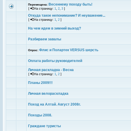
Весеннему походу быть!
Перемещена:
[
На страницу:
1
,
2
,
3
]
Откуда такое непонимание? И неуважение...
[
На страницу:
1
,
2
]
На чем идем в зимний выход?
Разбираем завалы
Флис и Полартек VERSUS шерсть
Опрос:
Оплата работы руководителей
Личная раскладка - Весна
[
На страницу:
1
,
2
]
Планы 2009!!!
Личная велораскладка
Поход на Алтай. Август 2008г.
Походы 2008.
Граждане туристы