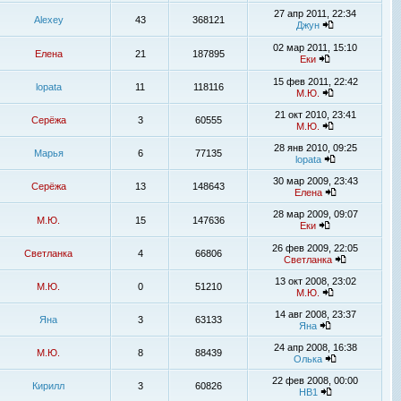
27 апр 2011, 22:34
Alexey
43
368121
Джун
02 мар 2011, 15:10
Елена
21
187895
Еки
15 фев 2011, 22:42
lopata
11
118116
М.Ю.
21 окт 2010, 23:41
Серёжа
3
60555
М.Ю.
28 янв 2010, 09:25
Марья
6
77135
lopata
30 мар 2009, 23:43
Серёжа
13
148643
Елена
28 мар 2009, 09:07
М.Ю.
15
147636
Еки
26 фев 2009, 22:05
Светланка
4
66806
Светланка
13 окт 2008, 23:02
М.Ю.
0
51210
М.Ю.
14 авг 2008, 23:37
Яна
3
63133
Яна
24 апр 2008, 16:38
М.Ю.
8
88439
Олька
22 фев 2008, 00:00
Кирилл
3
60826
НВ1