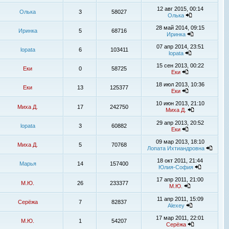
12 авг 2015, 00:14
Олька
3
58027
Олька
28 май 2014, 09:15
Иринка
5
68716
Иринка
07 апр 2014, 23:51
lopata
6
103411
lopata
15 сен 2013, 00:22
Еки
0
58725
Еки
18 июл 2013, 10:36
Еки
13
125377
Еки
10 июн 2013, 21:10
Миха Д.
17
242750
Миха Д.
29 апр 2013, 20:52
lopata
3
60882
Еки
09 мар 2013, 18:10
Миха Д.
5
70768
Лопата Ихтиандровна
18 окт 2011, 21:44
Марья
14
157400
Юлия-София
17 апр 2011, 21:00
М.Ю.
26
233377
М.Ю.
11 апр 2011, 15:09
Серёжа
7
82837
Alexey
17 мар 2011, 22:01
М.Ю.
1
54207
Серёжа