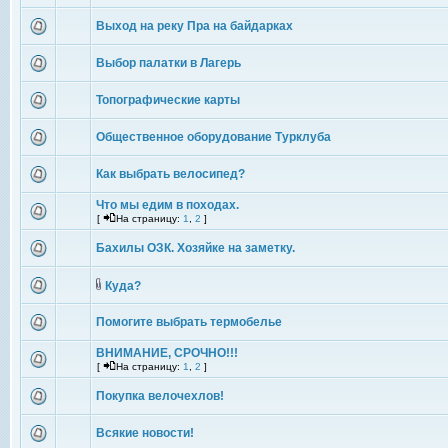
Выход на реку Пра на байдарках
Выбор палатки в Лагерь
Топографические карты
Общественное оборудование Турклуба
Как выбрать велосипед?
Что мы едим в походах.
[
На страницу:
1
,
2
]
Бахилы ОЗК. Хозяйке на заметку.
Куда?
Помогите выбрать термобелье
ВНИМАНИЕ, СРОЧНО!!!
[
На страницу:
1
,
2
]
Покупка велочехлов!
Всякие новости!