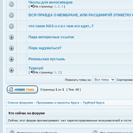
Чехлы для велосипедов
[
На страницу:
1
,
2
,
3
]
ВСЯ ПРАВДА О МЕМБРАНЕ, ИЛИ РАСШИФРУЙ ЭТИКЕТКУ 
что такое НАЗ-з-з и с чем его едят...?
Пара интересных ссылок
Пора задуматься?
Реконьская пустынь
Турклуб
[
На страницу:
1
,
2
]
Показать темы за:
Сортироват
Страница
1
из
1
[ Тем: 48 ]
Список форумов
»
Программы и проекты Круга
»
ТурКлуб Круга
Кто сейчас на форуме
Сейчас этот форум просматривают: нет зарегистрированных пользователей и гости:
Непрочитанные сообщения
Нет непрочитанных с