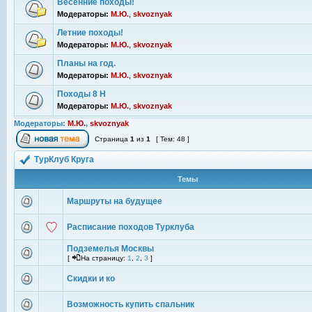
Весенние походы!
Модераторы:
М.Ю.
,
skvoznyak
Летние походы!
Модераторы:
М.Ю.
,
skvoznyak
Планы на год.
Модераторы:
М.Ю.
,
skvoznyak
Походы 8 Н
Модераторы:
М.Ю.
,
skvoznyak
Модераторы:
М.Ю.
,
skvoznyak
Страница
1
из
1
[ Тем: 48 ]
ТурКлуб Круга
Темы
Маршруты на будущее
Расписание походов Турклуба
Подземелья Москвы
[
На страницу:
1
,
2
,
3
]
Скидки и ко
Возможность купить спальник