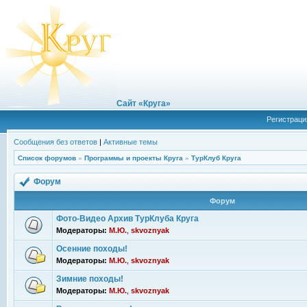
Сайт «Круга»
Регистраци
Сообщения без ответов
|
Активные темы
Список форумов
»
Программы и проекты Круга
»
ТурКлуб Круга
Форум
Форум
Фото-Видео Архив ТурКлуба Круга
Модераторы:
М.Ю.
,
skvoznyak
Осенние походы!
Модераторы:
М.Ю.
,
skvoznyak
Зимние походы!
Модераторы:
М.Ю.
,
skvoznyak