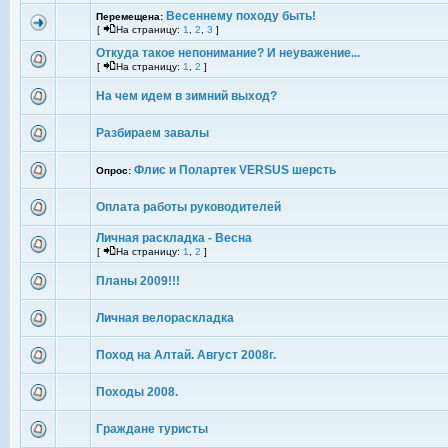
Весеннему походу быть!
Перемещена:
[
На страницу:
1
,
2
,
3
]
Откуда такое непонимание? И неуважение...
[
На страницу:
1
,
2
]
На чем идем в зимний выход?
Разбираем завалы
Флис и Полартек VERSUS шерсть
Опрос:
Оплата работы руководителей
Личная раскладка - Весна
[
На страницу:
1
,
2
]
Планы 2009!!!
Личная велораскладка
Поход на Алтай. Август 2008г.
Походы 2008.
Граждане туристы