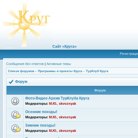
Сайт «Круга»
Регистраци
Сообщения без ответов
|
Активные темы
Список форумов
»
Программы и проекты Круга
»
ТурКлуб Круга
Форум
Форум
Фото-Видео Архив ТурКлуба Круга
Модераторы:
М.Ю.
,
skvoznyak
Осенние походы!
Модераторы:
М.Ю.
,
skvoznyak
Зимние походы!
Модераторы:
М.Ю.
,
skvoznyak