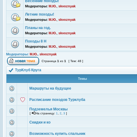
Весенние походы!
Модераторы:
М.Ю.
,
skvoznyak
Летние походы!
Модераторы:
М.Ю.
,
skvoznyak
Планы на год.
Модераторы:
М.Ю.
,
skvoznyak
Походы 8 Н
Модераторы:
М.Ю.
,
skvoznyak
Модераторы:
М.Ю.
,
skvoznyak
Страница
1
из
1
[ Тем: 48 ]
ТурКлуб Круга
Темы
Маршруты на будущее
Расписание походов Турклуба
Подземелья Москвы
[
На страницу:
1
,
2
,
3
]
Скидки и ко
Возможность купить спальник