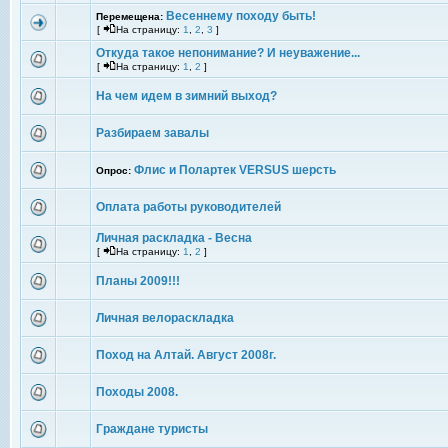
Весеннему походу быть!
Перемещена:
[
На страницу:
1
,
2
,
3
]
Откуда такое непонимание? И неуважение...
[
На страницу:
1
,
2
]
На чем идем в зимний выход?
Разбираем завалы
Флис и Полартек VERSUS шерсть
Опрос:
Оплата работы руководителей
Личная раскладка - Весна
[
На страницу:
1
,
2
]
Планы 2009!!!
Личная велораскладка
Поход на Алтай. Август 2008г.
Походы 2008.
Граждане туристы