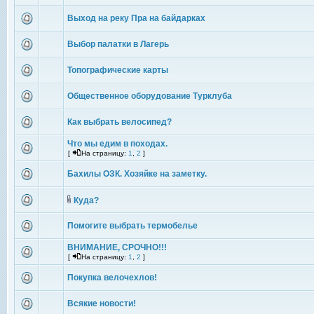
Выход на реку Пра на байдарках
Выбор палатки в Лагерь
Топографические карты
Общественное оборудование Турклуба
Как выбрать велосипед?
Что мы едим в походах.
[
На страницу:
1
,
2
]
Бахилы ОЗК. Хозяйке на заметку.
Куда?
Помогите выбрать термобелье
ВНИМАНИЕ, СРОЧНО!!!
[
На страницу:
1
,
2
]
Покупка велочехлов!
Всякие новости!