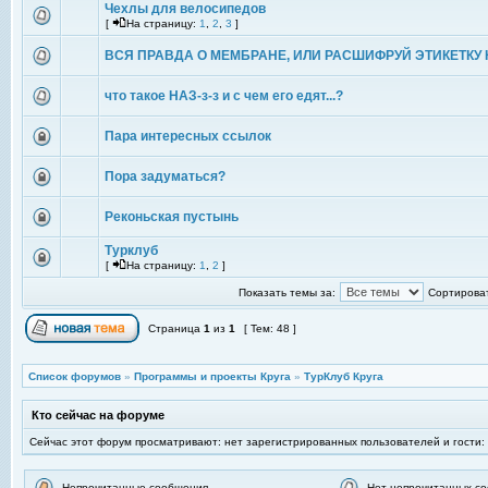
Чехлы для велосипедов
[
На страницу:
1
,
2
,
3
]
ВСЯ ПРАВДА О МЕМБРАНЕ, ИЛИ РАСШИФРУЙ ЭТИКЕТКУ 
что такое НАЗ-з-з и с чем его едят...?
Пара интересных ссылок
Пора задуматься?
Реконьская пустынь
Турклуб
[
На страницу:
1
,
2
]
Показать темы за:
Сортироват
Страница
1
из
1
[ Тем: 48 ]
Список форумов
»
Программы и проекты Круга
»
ТурКлуб Круга
Кто сейчас на форуме
Сейчас этот форум просматривают: нет зарегистрированных пользователей и гости:
Непрочитанные сообщения
Нет непрочитанных с