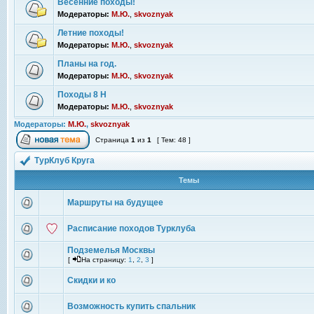
Весенние походы!
Модераторы:
М.Ю.
,
skvoznyak
Летние походы!
Модераторы:
М.Ю.
,
skvoznyak
Планы на год.
Модераторы:
М.Ю.
,
skvoznyak
Походы 8 Н
Модераторы:
М.Ю.
,
skvoznyak
Модераторы:
М.Ю.
,
skvoznyak
Страница
1
из
1
[ Тем: 48 ]
ТурКлуб Круга
Темы
Маршруты на будущее
Расписание походов Турклуба
Подземелья Москвы
[
На страницу:
1
,
2
,
3
]
Скидки и ко
Возможность купить спальник