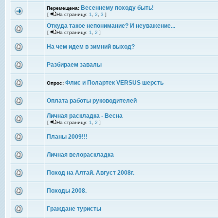
Весеннему походу быть!
Перемещена:
[
На страницу:
1
,
2
,
3
]
Откуда такое непонимание? И неуважение...
[
На страницу:
1
,
2
]
На чем идем в зимний выход?
Разбираем завалы
Флис и Полартек VERSUS шерсть
Опрос:
Оплата работы руководителей
Личная раскладка - Весна
[
На страницу:
1
,
2
]
Планы 2009!!!
Личная велораскладка
Поход на Алтай. Август 2008г.
Походы 2008.
Граждане туристы