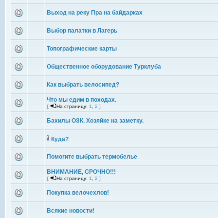
Выход на реку Пра на байдарках
Выбор палатки в Лагерь
Топографические карты
Общественное оборудование Турклуба
Как выбрать велосипед?
Что мы едим в походах.
[
На страницу:
1
,
2
]
Бахилы ОЗК. Хозяйке на заметку.
Куда?
Помогите выбрать термобелье
ВНИМАНИЕ, СРОЧНО!!!
[
На страницу:
1
,
2
]
Покупка велочехлов!
Всякие новости!