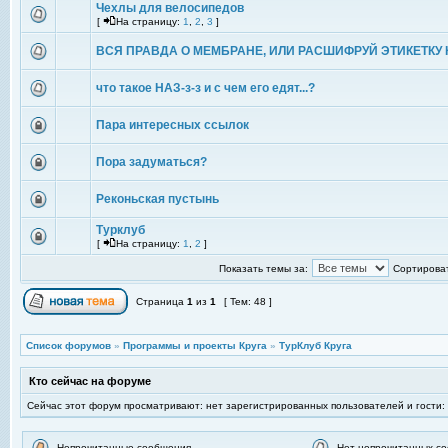
Чехлы для велосипедов
[
На страницу:
1
,
2
,
3
]
ВСЯ ПРАВДА О МЕМБРАНЕ, ИЛИ РАСШИФРУЙ ЭТИКЕТКУ 
что такое НАЗ-з-з и с чем его едят...?
Пара интересных ссылок
Пора задуматься?
Реконьская пустынь
Турклуб
[
На страницу:
1
,
2
]
Показать темы за:
Сортироват
Страница
1
из
1
[ Тем: 48 ]
Список форумов
»
Программы и проекты Круга
»
ТурКлуб Круга
Кто сейчас на форуме
Сейчас этот форум просматривают: нет зарегистрированных пользователей и гости:
Непрочитанные сообщения
Нет непрочитанных с