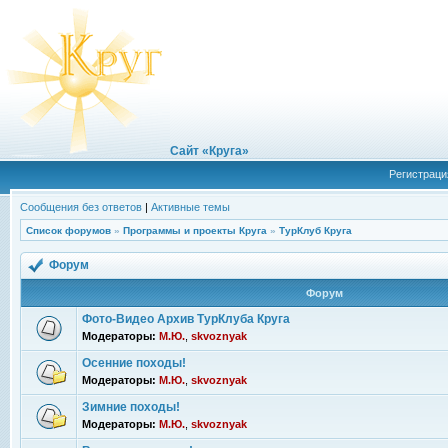
Сайт «Круга»
Регистраци
Сообщения без ответов
|
Активные темы
Список форумов
»
Программы и проекты Круга
»
ТурКлуб Круга
Форум
Форум
Фото-Видео Архив ТурКлуба Круга
Модераторы:
М.Ю.
,
skvoznyak
Осенние походы!
Модераторы:
М.Ю.
,
skvoznyak
Зимние походы!
Модераторы:
М.Ю.
,
skvoznyak