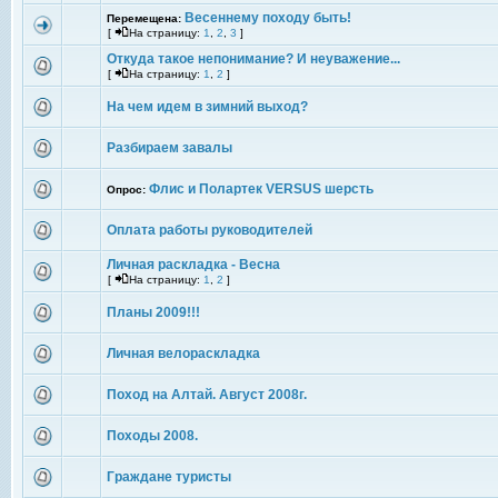
Весеннему походу быть!
Перемещена:
[
На страницу:
1
,
2
,
3
]
Откуда такое непонимание? И неуважение...
[
На страницу:
1
,
2
]
На чем идем в зимний выход?
Разбираем завалы
Флис и Полартек VERSUS шерсть
Опрос:
Оплата работы руководителей
Личная раскладка - Весна
[
На страницу:
1
,
2
]
Планы 2009!!!
Личная велораскладка
Поход на Алтай. Август 2008г.
Походы 2008.
Граждане туристы