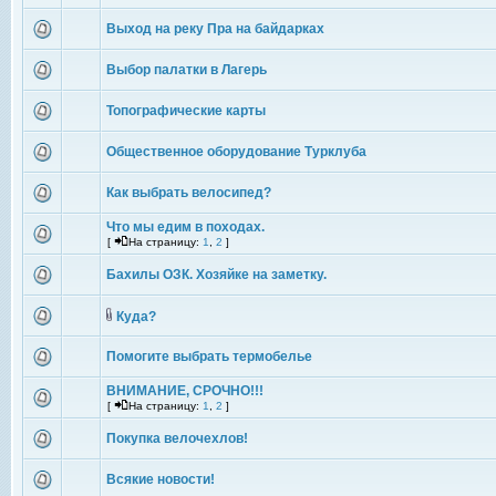
Выход на реку Пра на байдарках
Выбор палатки в Лагерь
Топографические карты
Общественное оборудование Турклуба
Как выбрать велосипед?
Что мы едим в походах.
[
На страницу:
1
,
2
]
Бахилы ОЗК. Хозяйке на заметку.
Куда?
Помогите выбрать термобелье
ВНИМАНИЕ, СРОЧНО!!!
[
На страницу:
1
,
2
]
Покупка велочехлов!
Всякие новости!