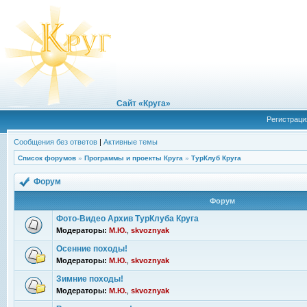
Сайт «Круга»
Регистраци
Сообщения без ответов
|
Активные темы
Список форумов
»
Программы и проекты Круга
»
ТурКлуб Круга
Форум
Форум
Фото-Видео Архив ТурКлуба Круга
Модераторы:
М.Ю.
,
skvoznyak
Осенние походы!
Модераторы:
М.Ю.
,
skvoznyak
Зимние походы!
Модераторы:
М.Ю.
,
skvoznyak