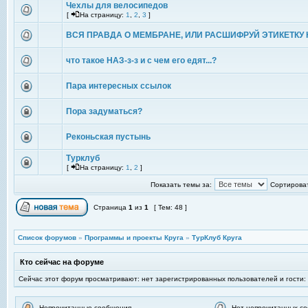
Чехлы для велосипедов
[
На страницу:
1
,
2
,
3
]
ВСЯ ПРАВДА О МЕМБРАНЕ, ИЛИ РАСШИФРУЙ ЭТИКЕТКУ 
что такое НАЗ-з-з и с чем его едят...?
Пара интересных ссылок
Пора задуматься?
Реконьская пустынь
Турклуб
[
На страницу:
1
,
2
]
Показать темы за:
Сортироват
Страница
1
из
1
[ Тем: 48 ]
Список форумов
»
Программы и проекты Круга
»
ТурКлуб Круга
Кто сейчас на форуме
Сейчас этот форум просматривают: нет зарегистрированных пользователей и гости:
Непрочитанные сообщения
Нет непрочитанных с