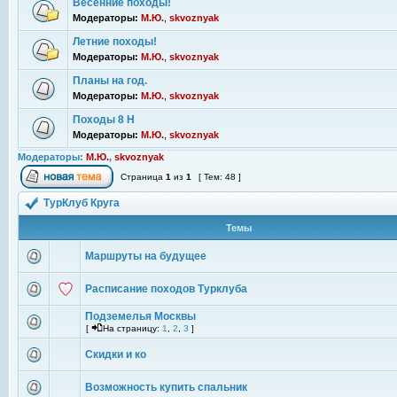
Весенние походы!
Модераторы:
М.Ю.
,
skvoznyak
Летние походы!
Модераторы:
М.Ю.
,
skvoznyak
Планы на год.
Модераторы:
М.Ю.
,
skvoznyak
Походы 8 Н
Модераторы:
М.Ю.
,
skvoznyak
Модераторы:
М.Ю.
,
skvoznyak
Страница
1
из
1
[ Тем: 48 ]
ТурКлуб Круга
Темы
Маршруты на будущее
Расписание походов Турклуба
Подземелья Москвы
[
На страницу:
1
,
2
,
3
]
Скидки и ко
Возможность купить спальник