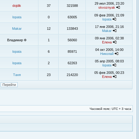
29 июл 2006, 23:20
dojdik
37
321588
skvoznyak
09 фев 2006, 21:09
lopata
0
63005
lopata
17 янв 2006, 21:16
Makar
12
133843
Makar
09 янв 2006, 02:38
Владимир Ф
1
56060
Елена
04 окт 2005, 14:00
lopata
6
85971
Николай
05 апр 2005, 08:03
lopata
2
62263
lopata
05 фев 2005, 00:23
Таня
23
214220
Елена
Часовой пояс: UTC + 3 часа