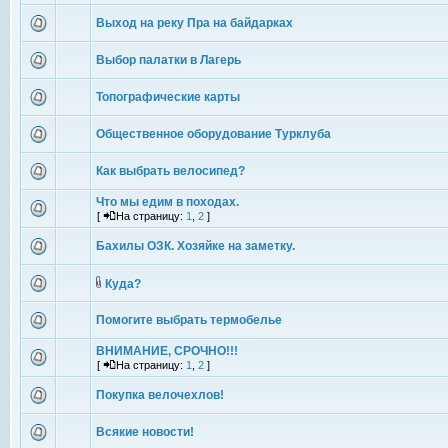
Выход на реку Пра на байдарках
Выбор палатки в Лагерь
Топографические карты
Общественное оборудование Турклуба
Как выбрать велосипед?
Что мы едим в походах.
[
На страницу:
1
,
2
]
Бахилы ОЗК. Хозяйке на заметку.
Куда?
Помогите выбрать термобелье
ВНИМАНИЕ, СРОЧНО!!!
[
На страницу:
1
,
2
]
Покупка велочехлов!
Всякие новости!