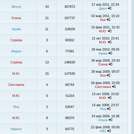
27 апр 2011, 22:34
Alexey
43
367872
Джун
02 мар 2011, 15:10
Елена
21
187737
Еки
15 фев 2011, 22:42
lopata
11
118026
М.Ю.
21 окт 2010, 23:41
Серёжа
3
60502
М.Ю.
28 янв 2010, 09:25
Марья
6
77091
lopata
30 мар 2009, 23:43
Серёжа
13
148528
Елена
28 мар 2009, 09:07
М.Ю.
15
147535
Еки
26 фев 2009, 22:05
Светланка
4
66744
Светланка
13 окт 2008, 23:02
М.Ю.
0
51154
М.Ю.
14 авг 2008, 23:37
Яна
3
63047
Яна
24 апр 2008, 16:38
М.Ю.
8
88370
Олька
22 фев 2008, 00:00
Кирилл
3
60775
НВ1