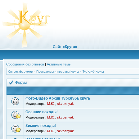
Сайт «Круга»
Сообщения без ответов
|
Активные темы
Список форумов
»
Программы и проекты Круга
»
ТурКлуб Круга
Форум
Фото-Видео Архив ТурКлуба Круга
Модераторы:
М.Ю.
,
skvoznyak
Осенние походы!
Модераторы:
М.Ю.
,
skvoznyak
Зимние походы!
Модераторы:
М.Ю.
,
skvoznyak