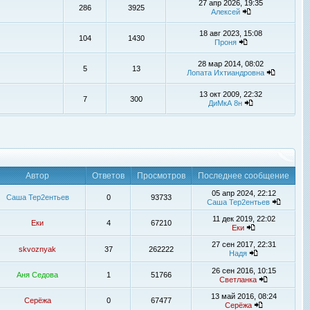
27 апр 2026, 19:35
286
3925
Алексей
18 авг 2023, 15:08
104
1430
Проня
28 мар 2014, 08:02
5
13
Лопата Ихтиандровна
13 окт 2009, 22:32
7
300
ДиМкА 8н
Автор
Ответов
Просмотров
Последнее сообщение
05 апр 2024, 22:12
Саша Тер2ентьев
0
93733
Саша Тер2ентьев
11 дек 2019, 22:02
Еки
4
67210
Еки
27 сен 2017, 22:31
skvoznyak
37
262222
Надя
26 сен 2016, 10:15
Аня Седова
1
51766
Светланка
13 май 2016, 08:24
Серёжа
0
67477
Серёжа