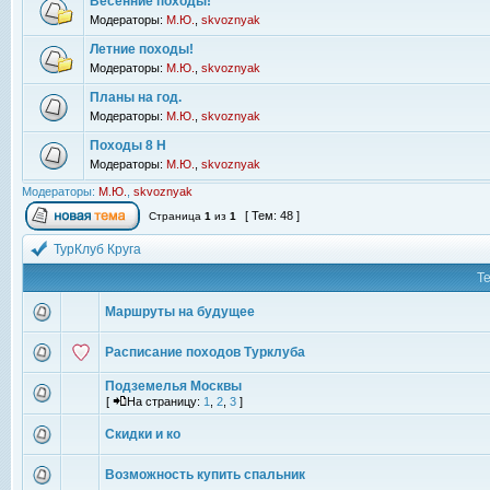
Весенние походы!
Модераторы:
М.Ю.
,
skvoznyak
Летние походы!
Модераторы:
М.Ю.
,
skvoznyak
Планы на год.
Модераторы:
М.Ю.
,
skvoznyak
Походы 8 Н
Модераторы:
М.Ю.
,
skvoznyak
Модераторы:
М.Ю.
,
skvoznyak
[ Тем: 48 ]
Страница
1
из
1
ТурКлуб Круга
Т
Маршруты на будущее
Расписание походов Турклуба
Подземелья Москвы
[
На страницу:
1
,
2
,
3
]
Скидки и ко
Возможность купить спальник