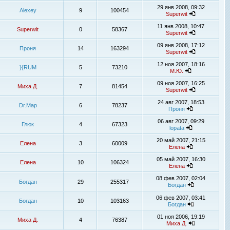
29 янв 2008, 09:32
Alexey
9
100454
Superwit
11 янв 2008, 10:47
Superwit
0
58367
Superwit
09 янв 2008, 17:12
Проня
14
163294
Superwit
12 ноя 2007, 18:16
}{RUM
5
73210
М.Ю.
09 ноя 2007, 16:25
Миха Д.
7
81454
Superwit
24 авг 2007, 18:53
Dr.Map
6
78237
Проня
06 авг 2007, 09:29
Глюк
4
67323
lopata
20 май 2007, 21:15
Елена
3
60009
Елена
05 май 2007, 16:30
Елена
10
106324
Елена
08 фев 2007, 02:04
Богдан
29
255317
Богдан
06 фев 2007, 03:41
Богдан
10
103163
Богдан
01 ноя 2006, 19:19
Миха Д.
4
76387
Миха Д.