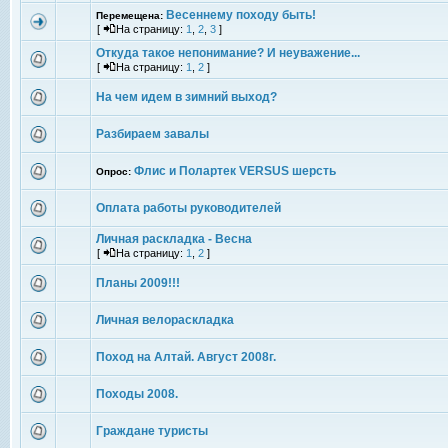
Весеннему походу быть!
Перемещена:
[
На страницу:
1
,
2
,
3
]
Откуда такое непонимание? И неуважение...
[
На страницу:
1
,
2
]
На чем идем в зимний выход?
Разбираем завалы
Флис и Полартек VERSUS шерсть
Опрос:
Оплата работы руководителей
Личная раскладка - Весна
[
На страницу:
1
,
2
]
Планы 2009!!!
Личная велораскладка
Поход на Алтай. Август 2008г.
Походы 2008.
Граждане туристы