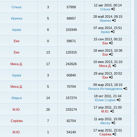
12 авг 2015, 00:14
Олька
3
57958
Олька
28 май 2014, 09:15
Иринка
5
68657
Иринка
07 апр 2014, 23:51
lopata
6
103349
lopata
15 сен 2013, 00:22
Еки
0
58671
Еки
18 июл 2013, 10:36
Еки
13
125315
Еки
10 июн 2013, 21:10
Миха Д.
17
242626
Миха Д.
29 апр 2013, 20:52
lopata
3
60840
Еки
09 мар 2013, 18:10
Миха Д.
5
70704
Лопата Ихтиандровна
18 окт 2011, 21:44
Марья
14
157274
Юлия-София
17 апр 2011, 21:00
М.Ю.
26
233174
М.Ю.
11 апр 2011, 15:09
Серёжа
7
82754
Alexey
17 мар 2011, 22:01
М.Ю.
1
54140
Серёжа