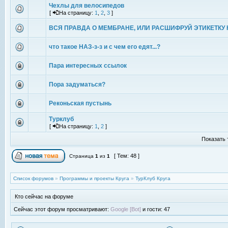
Чехлы для велосипедов
[
На страницу:
1
,
2
,
3
]
ВСЯ ПРАВДА О МЕМБРАНЕ, ИЛИ РАСШИФРУЙ ЭТИКЕТКУ 
что такое НАЗ-з-з и с чем его едят...?
Пара интересных ссылок
Пора задуматься?
Реконьская пустынь
Турклуб
[
На страницу:
1
,
2
]
Показать 
[ Тем: 48 ]
Страница
1
из
1
Список форумов
»
Программы и проекты Круга
»
ТурКлуб Круга
Кто сейчас на форуме
Сейчас этот форум просматривают:
Google [Bot]
и гости: 47