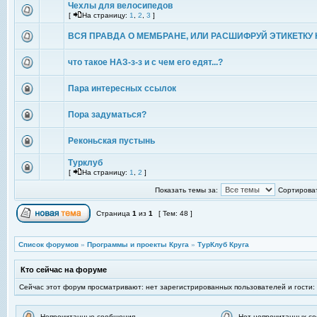
Чехлы для велосипедов
[
На страницу:
1
,
2
,
3
]
ВСЯ ПРАВДА О МЕМБРАНЕ, ИЛИ РАСШИФРУЙ ЭТИКЕТКУ 
что такое НАЗ-з-з и с чем его едят...?
Пара интересных ссылок
Пора задуматься?
Реконьская пустынь
Турклуб
[
На страницу:
1
,
2
]
Показать темы за:
Сортироват
Страница
1
из
1
[ Тем: 48 ]
Список форумов
»
Программы и проекты Круга
»
ТурКлуб Круга
Кто сейчас на форуме
Сейчас этот форум просматривают: нет зарегистрированных пользователей и гости:
Непрочитанные сообщения
Нет непрочитанных с