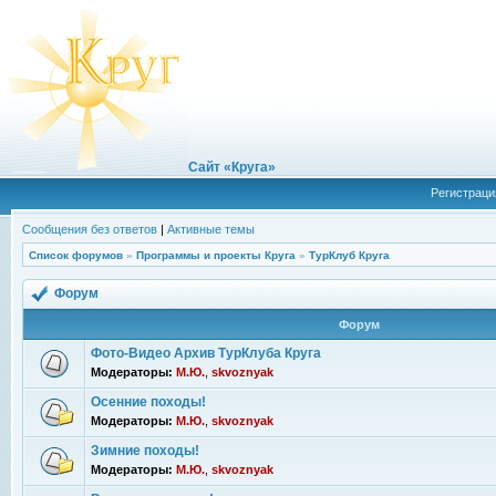
Сайт «Круга»
Регистраци
Сообщения без ответов
|
Активные темы
Список форумов
»
Программы и проекты Круга
»
ТурКлуб Круга
Форум
Форум
Фото-Видео Архив ТурКлуба Круга
Модераторы:
М.Ю.
,
skvoznyak
Осенние походы!
Модераторы:
М.Ю.
,
skvoznyak
Зимние походы!
Модераторы:
М.Ю.
,
skvoznyak