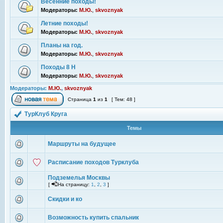
Весенние походы!
Модераторы:
М.Ю.
,
skvoznyak
Летние походы!
Модераторы:
М.Ю.
,
skvoznyak
Планы на год.
Модераторы:
М.Ю.
,
skvoznyak
Походы 8 Н
Модераторы:
М.Ю.
,
skvoznyak
Модераторы:
М.Ю.
,
skvoznyak
Страница
1
из
1
[ Тем: 48 ]
ТурКлуб Круга
Темы
Маршруты на будущее
Расписание походов Турклуба
Подземелья Москвы
[
На страницу:
1
,
2
,
3
]
Скидки и ко
Возможность купить спальник