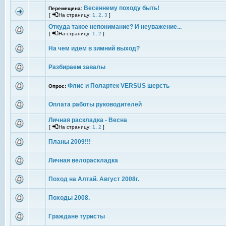
Весеннему походу быть!
Перемещена:
[
На страницу:
1
,
2
,
3
]
Откуда такое непонимание? И неуважение...
[
На страницу:
1
,
2
]
На чем идем в зимний выход?
Разбираем завалы
Флис и Полартек VERSUS шерсть
Опрос:
Оплата работы руководителей
Личная раскладка - Весна
[
На страницу:
1
,
2
]
Планы 2009!!!
Личная велораскладка
Поход на Алтай. Август 2008г.
Походы 2008.
Граждане туристы