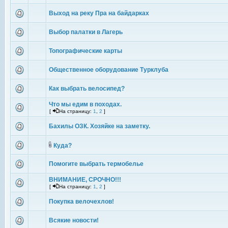
Выход на реку Пра на байдарках
Выбор палатки в Лагерь
Топографические карты
Общественное оборудование Турклуба
Как выбрать велосипед?
Что мы едим в походах.
[
На страницу:
1
,
2
]
Бахилы ОЗК. Хозяйке на заметку.
Куда?
Помогите выбрать термобелье
ВНИМАНИЕ, СРОЧНО!!!
[
На страницу:
1
,
2
]
Покупка велочехлов!
Всякие новости!