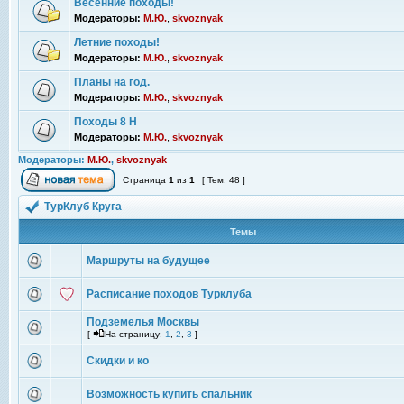
Весенние походы!
Модераторы:
М.Ю.
,
skvoznyak
Летние походы!
Модераторы:
М.Ю.
,
skvoznyak
Планы на год.
Модераторы:
М.Ю.
,
skvoznyak
Походы 8 Н
Модераторы:
М.Ю.
,
skvoznyak
Модераторы:
М.Ю.
,
skvoznyak
Страница
1
из
1
[ Тем: 48 ]
ТурКлуб Круга
Темы
Маршруты на будущее
Расписание походов Турклуба
Подземелья Москвы
[
На страницу:
1
,
2
,
3
]
Скидки и ко
Возможность купить спальник