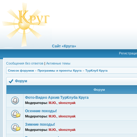
Сайт «Круга»
Регистраци
Сообщения без ответов
|
Активные темы
Список форумов
»
Программы и проекты Круга
»
ТурКлуб Круга
Форум
Форум
Фото-Видео Архив ТурКлуба Круга
Модераторы:
М.Ю.
,
skvoznyak
Осенние походы!
Модераторы:
М.Ю.
,
skvoznyak
Зимние походы!
Модераторы:
М.Ю.
,
skvoznyak