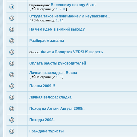
Весеннему походу быть!
Перемещена:
[
На страницу:
1
,
2
,
3
]
Откуда такое непонимание? И неуважение...
[
На страницу:
1
,
2
]
На чем идем в зимний выход?
Разбираем завалы
Флис и Полартек VERSUS шерсть
Опрос:
Оплата работы руководителей
Личная раскладка - Весна
[
На страницу:
1
,
2
]
Планы 2009!!!
Личная велораскладка
Поход на Алтай. Август 2008г.
Походы 2008.
Граждане туристы