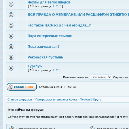
Чехлы для велосипедов
[
На страницу:
1
,
2
,
3
]
ВСЯ ПРАВДА О МЕМБРАНЕ, ИЛИ РАСШИФРУЙ ЭТИКЕТКУ 
что такое НАЗ-з-з и с чем его едят...?
Пара интересных ссылок
Пора задуматься?
Реконьская пустынь
Турклуб
[
На страницу:
1
,
2
]
Показать темы за:
Сортироват
Страница
1
из
1
[ Тем: 48 ]
Список форумов
»
Программы и проекты Круга
»
ТурКлуб Круга
Кто сейчас на форуме
Сейчас этот форум просматривают: нет зарегистрированных пользователей и гости:
Непрочитанные сообщения
Нет непрочитанных с