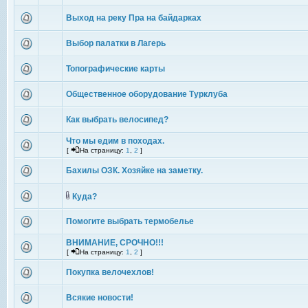
Выход на реку Пра на байдарках
Выбор палатки в Лагерь
Топографические карты
Общественное оборудование Турклуба
Как выбрать велосипед?
Что мы едим в походах.
[
На страницу:
1
,
2
]
Бахилы ОЗК. Хозяйке на заметку.
Куда?
Помогите выбрать термобелье
ВНИМАНИЕ, СРОЧНО!!!
[
На страницу:
1
,
2
]
Покупка велочехлов!
Всякие новости!