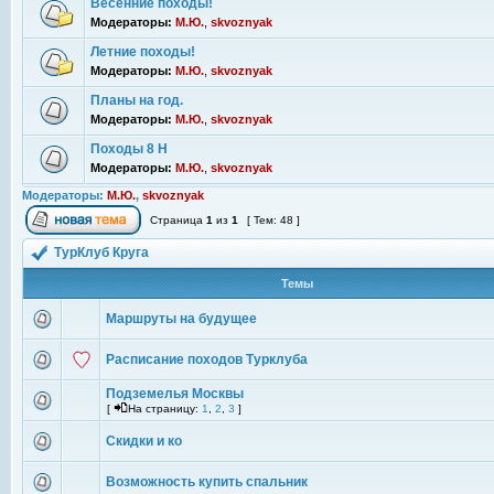
Весенние походы!
Модераторы:
М.Ю.
,
skvoznyak
Летние походы!
Модераторы:
М.Ю.
,
skvoznyak
Планы на год.
Модераторы:
М.Ю.
,
skvoznyak
Походы 8 Н
Модераторы:
М.Ю.
,
skvoznyak
Модераторы:
М.Ю.
,
skvoznyak
Страница
1
из
1
[ Тем: 48 ]
ТурКлуб Круга
Темы
Маршруты на будущее
Расписание походов Турклуба
Подземелья Москвы
[
На страницу:
1
,
2
,
3
]
Скидки и ко
Возможность купить спальник