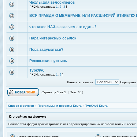
Чехлы для велосипедов
[
На страницу:
1
,
2
,
3
]
ВСЯ ПРАВДА О МЕМБРАНЕ, ИЛИ РАСШИФРУЙ ЭТИКЕТКУ 
что такое НАЗ-з-з и с чем его едят...?
Пара интересных ссылок
Пора задуматься?
Реконьская пустынь
Турклуб
[
На страницу:
1
,
2
]
Показать темы за:
Сортироват
Страница
1
из
1
[ Тем: 48 ]
Список форумов
»
Программы и проекты Круга
»
ТурКлуб Круга
Кто сейчас на форуме
Сейчас этот форум просматривают: нет зарегистрированных пользователей и гости:
Непрочитанные сообщения
Нет непрочитанных с