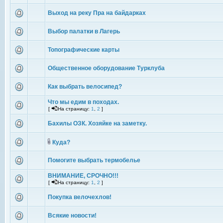
Выход на реку Пра на байдарках
Выбор палатки в Лагерь
Топографические карты
Общественное оборудование Турклуба
Как выбрать велосипед?
Что мы едим в походах.
[
На страницу:
1
,
2
]
Бахилы ОЗК. Хозяйке на заметку.
Куда?
Помогите выбрать термобелье
ВНИМАНИЕ, СРОЧНО!!!
[
На страницу:
1
,
2
]
Покупка велочехлов!
Всякие новости!