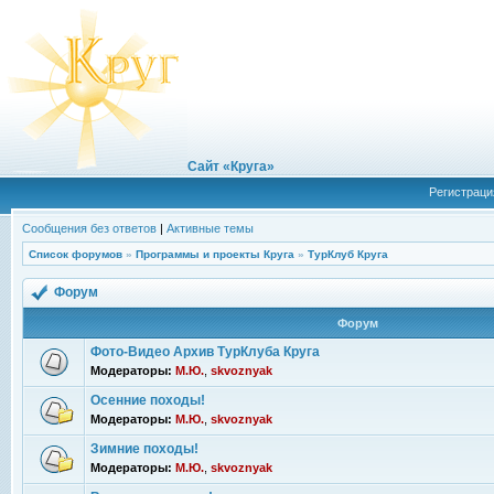
Сайт «Круга»
Регистраци
Сообщения без ответов
|
Активные темы
Список форумов
»
Программы и проекты Круга
»
ТурКлуб Круга
Форум
Форум
Фото-Видео Архив ТурКлуба Круга
Модераторы:
М.Ю.
,
skvoznyak
Осенние походы!
Модераторы:
М.Ю.
,
skvoznyak
Зимние походы!
Модераторы:
М.Ю.
,
skvoznyak