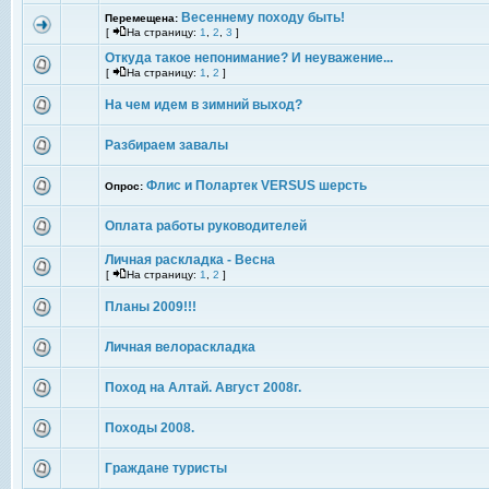
Весеннему походу быть!
Перемещена:
[
На страницу:
1
,
2
,
3
]
Откуда такое непонимание? И неуважение...
[
На страницу:
1
,
2
]
На чем идем в зимний выход?
Разбираем завалы
Флис и Полартек VERSUS шерсть
Опрос:
Оплата работы руководителей
Личная раскладка - Весна
[
На страницу:
1
,
2
]
Планы 2009!!!
Личная велораскладка
Поход на Алтай. Август 2008г.
Походы 2008.
Граждане туристы