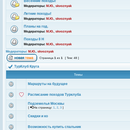
Весенние походы!
Модераторы:
М.Ю.
,
skvoznyak
Летние походы!
Модераторы:
М.Ю.
,
skvoznyak
Планы на год.
Модераторы:
М.Ю.
,
skvoznyak
Походы 8 Н
Модераторы:
М.Ю.
,
skvoznyak
Модераторы:
М.Ю.
,
skvoznyak
Страница
1
из
1
[ Тем: 48 ]
ТурКлуб Круга
Темы
Маршруты на будущее
Расписание походов Турклуба
Подземелья Москвы
[
На страницу:
1
,
2
,
3
]
Скидки и ко
Возможность купить спальник