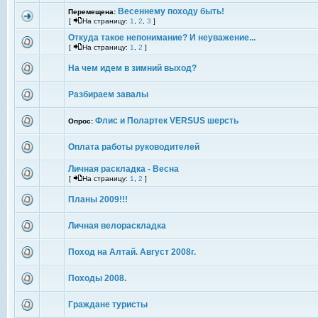
Весеннему походу быть!
Перемещена:
[
На страницу:
1
,
2
,
3
]
Откуда такое непонимание? И неуважение...
[
На страницу:
1
,
2
]
На чем идем в зимний выход?
Разбираем завалы
Флис и Полартек VERSUS шерсть
Опрос:
Оплата работы руководителей
Личная раскладка - Весна
[
На страницу:
1
,
2
]
Планы 2009!!!
Личная велораскладка
Поход на Алтай. Август 2008г.
Походы 2008.
Граждане туристы