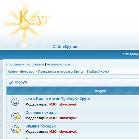
Сайт «Круга»
Регистраци
Сообщения без ответов
|
Активные темы
Список форумов
»
Программы и проекты Круга
»
ТурКлуб Круга
Форум
Форум
Фото-Видео Архив ТурКлуба Круга
Модераторы:
М.Ю.
,
skvoznyak
Осенние походы!
Модераторы:
М.Ю.
,
skvoznyak
Зимние походы!
Модераторы:
М.Ю.
,
skvoznyak