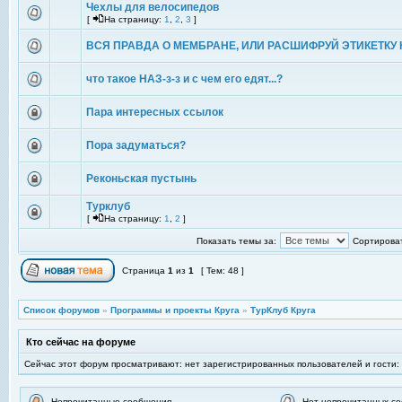
Чехлы для велосипедов
[
На страницу:
1
,
2
,
3
]
ВСЯ ПРАВДА О МЕМБРАНЕ, ИЛИ РАСШИФРУЙ ЭТИКЕТКУ 
что такое НАЗ-з-з и с чем его едят...?
Пара интересных ссылок
Пора задуматься?
Реконьская пустынь
Турклуб
[
На страницу:
1
,
2
]
Показать темы за:
Сортироват
Страница
1
из
1
[ Тем: 48 ]
Список форумов
»
Программы и проекты Круга
»
ТурКлуб Круга
Кто сейчас на форуме
Сейчас этот форум просматривают: нет зарегистрированных пользователей и гости:
Непрочитанные сообщения
Нет непрочитанных с