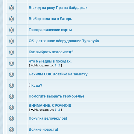
Выход на реку Пра на байдарках
Выбор палатки в Лагерь
Топографические карты
Общественное оборудование Турклуба
Как выбрать велосипед?
Что мы едим в походах.
[
На страницу:
1
,
2
]
Бахилы ОЗК. Хозяйке на заметку.
Куда?
Помогите выбрать термобелье
ВНИМАНИЕ, СРОЧНО!!!
[
На страницу:
1
,
2
]
Покупка велочехлов!
Всякие новости!