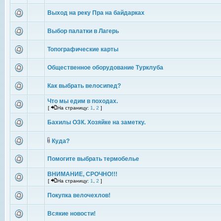
Выход на реку Пра на байдарках
Выбор палатки в Лагерь
Топографические карты
Общественное оборудование Турклуба
Как выбрать велосипед?
Что мы едим в походах.
[
На страницу:
1
,
2
]
Бахилы ОЗК. Хозяйке на заметку.
Куда?
Помогите выбрать термобелье
ВНИМАНИЕ, СРОЧНО!!!
[
На страницу:
1
,
2
]
Покупка велочехлов!
Всякие новости!