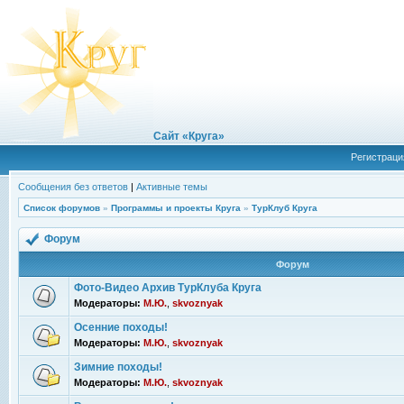
Сайт «Круга»
Регистраци
Сообщения без ответов
|
Активные темы
Список форумов
»
Программы и проекты Круга
»
ТурКлуб Круга
Форум
Форум
Фото-Видео Архив ТурКлуба Круга
Модераторы:
М.Ю.
,
skvoznyak
Осенние походы!
Модераторы:
М.Ю.
,
skvoznyak
Зимние походы!
Модераторы:
М.Ю.
,
skvoznyak