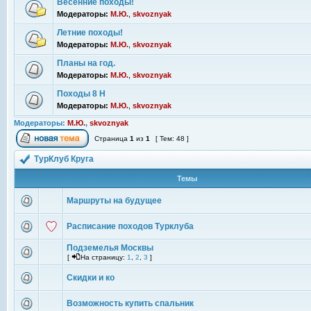
Весенние походы!
Модераторы:
М.Ю.
,
skvoznyak
Летние походы!
Модераторы:
М.Ю.
,
skvoznyak
Планы на год.
Модераторы:
М.Ю.
,
skvoznyak
Походы 8 Н
Модераторы:
М.Ю.
,
skvoznyak
Модераторы:
М.Ю.
,
skvoznyak
Страница
1
из
1
[ Тем: 48 ]
ТурКлуб Круга
Темы
Маршруты на будущее
Расписание походов Турклуба
Подземелья Москвы
[
На страницу:
1
,
2
,
3
]
Скидки и ко
Возможность купить спальник