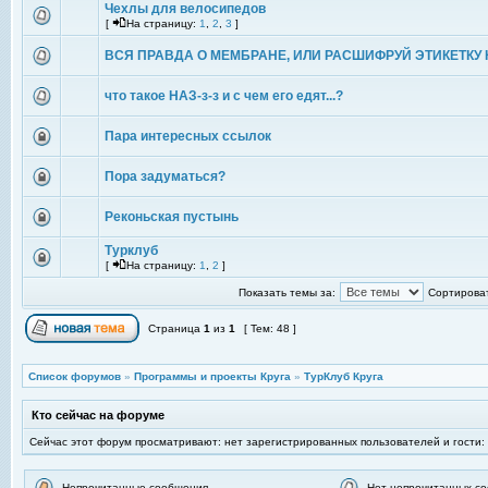
Чехлы для велосипедов
[
На страницу:
1
,
2
,
3
]
ВСЯ ПРАВДА О МЕМБРАНЕ, ИЛИ РАСШИФРУЙ ЭТИКЕТКУ 
что такое НАЗ-з-з и с чем его едят...?
Пара интересных ссылок
Пора задуматься?
Реконьская пустынь
Турклуб
[
На страницу:
1
,
2
]
Показать темы за:
Сортироват
Страница
1
из
1
[ Тем: 48 ]
Список форумов
»
Программы и проекты Круга
»
ТурКлуб Круга
Кто сейчас на форуме
Сейчас этот форум просматривают: нет зарегистрированных пользователей и гости:
Непрочитанные сообщения
Нет непрочитанных с