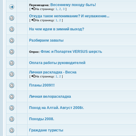
Весеннему походу быть!
Перемещена:
[
На страницу:
1
,
2
,
3
]
Откуда такое непонимание? И неуважение...
[
На страницу:
1
,
2
]
На чем идем в зимний выход?
Разбираем завалы
Флис и Полартек VERSUS шерсть
Опрос:
Оплата работы руководителей
Личная раскладка - Весна
[
На страницу:
1
,
2
]
Планы 2009!!!
Личная велораскладка
Поход на Алтай. Август 2008г.
Походы 2008.
Граждане туристы