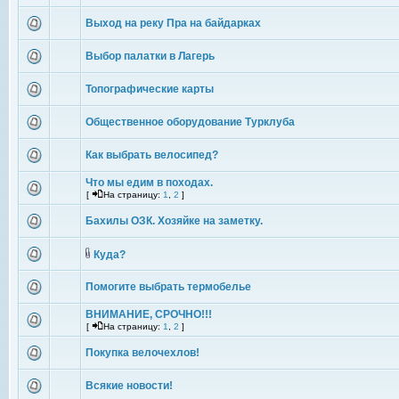
Выход на реку Пра на байдарках
Выбор палатки в Лагерь
Топографические карты
Общественное оборудование Турклуба
Как выбрать велосипед?
Что мы едим в походах.
[
На страницу:
1
,
2
]
Бахилы ОЗК. Хозяйке на заметку.
Куда?
Помогите выбрать термобелье
ВНИМАНИЕ, СРОЧНО!!!
[
На страницу:
1
,
2
]
Покупка велочехлов!
Всякие новости!