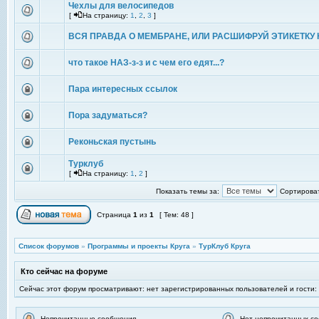
Чехлы для велосипедов
[
На страницу:
1
,
2
,
3
]
ВСЯ ПРАВДА О МЕМБРАНЕ, ИЛИ РАСШИФРУЙ ЭТИКЕТКУ 
что такое НАЗ-з-з и с чем его едят...?
Пара интересных ссылок
Пора задуматься?
Реконьская пустынь
Турклуб
[
На страницу:
1
,
2
]
Показать темы за:
Сортироват
Страница
1
из
1
[ Тем: 48 ]
Список форумов
»
Программы и проекты Круга
»
ТурКлуб Круга
Кто сейчас на форуме
Сейчас этот форум просматривают: нет зарегистрированных пользователей и гости:
Непрочитанные сообщения
Нет непрочитанных с