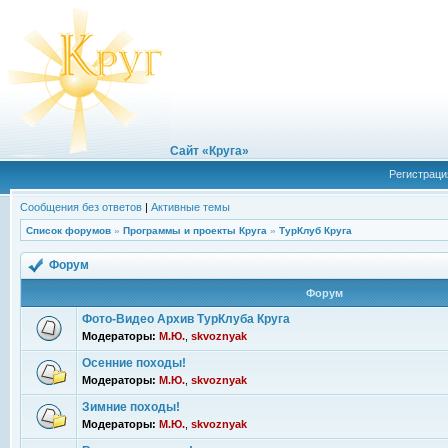
Сайт «Круга»
Регистраци
Сообщения без ответов
|
Активные темы
Список форумов
»
Программы и проекты Круга
»
ТурКлуб Круга
Форум
Форум
Фото-Видео Архив ТурКлуба Круга
Модераторы:
М.Ю.
,
skvoznyak
Осенние походы!
Модераторы:
М.Ю.
,
skvoznyak
Зимние походы!
Модераторы:
М.Ю.
,
skvoznyak