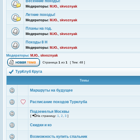
Весенние походы!
Модераторы:
М.Ю.
,
skvoznyak
Летние походы!
Модераторы:
М.Ю.
,
skvoznyak
Планы на год.
Модераторы:
М.Ю.
,
skvoznyak
Походы 8 Н
Модераторы:
М.Ю.
,
skvoznyak
Модераторы:
М.Ю.
,
skvoznyak
Страница
1
из
1
[ Тем: 48 ]
ТурКлуб Круга
Темы
Маршруты на будущее
Расписание походов Турклуба
Подземелья Москвы
[
На страницу:
1
,
2
,
3
]
Скидки и ко
Возможность купить спальник