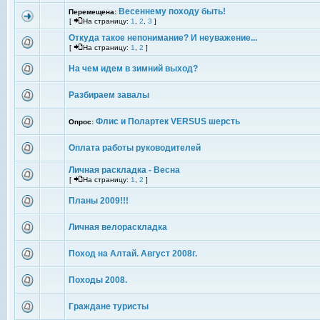
Весеннему походу быть!
Перемещена:
[
На страницу:
1
,
2
,
3
]
Откуда такое непонимание? И неуважение...
[
На страницу:
1
,
2
]
На чем идем в зимний выход?
Разбираем завалы
Флис и Полартек VERSUS шерсть
Опрос:
Оплата работы руководителей
Личная раскладка - Весна
[
На страницу:
1
,
2
]
Планы 2009!!!
Личная велораскладка
Поход на Алтай. Август 2008г.
Походы 2008.
Граждане туристы