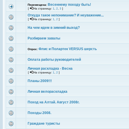
Весеннему походу быть!
Перемещена:
[
На страницу:
1
,
2
,
3
]
Откуда такое непонимание? И неуважение...
[
На страницу:
1
,
2
]
На чем идем в зимний выход?
Разбираем завалы
Флис и Полартек VERSUS шерсть
Опрос:
Оплата работы руководителей
Личная раскладка - Весна
[
На страницу:
1
,
2
]
Планы 2009!!!
Личная велораскладка
Поход на Алтай. Август 2008г.
Походы 2008.
Граждане туристы