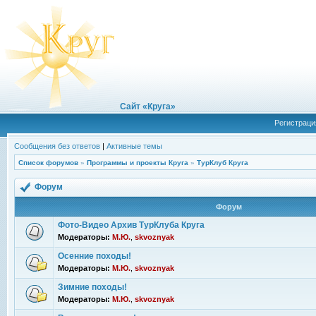
Сайт «Круга»
Регистраци
Сообщения без ответов
|
Активные темы
Список форумов
»
Программы и проекты Круга
»
ТурКлуб Круга
Форум
Форум
Фото-Видео Архив ТурКлуба Круга
Модераторы:
М.Ю.
,
skvoznyak
Осенние походы!
Модераторы:
М.Ю.
,
skvoznyak
Зимние походы!
Модераторы:
М.Ю.
,
skvoznyak