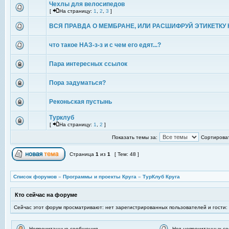
Чехлы для велосипедов
[
На страницу:
1
,
2
,
3
]
ВСЯ ПРАВДА О МЕМБРАНЕ, ИЛИ РАСШИФРУЙ ЭТИКЕТКУ 
что такое НАЗ-з-з и с чем его едят...?
Пара интересных ссылок
Пора задуматься?
Реконьская пустынь
Турклуб
[
На страницу:
1
,
2
]
Показать темы за:
Сортироват
Страница
1
из
1
[ Тем: 48 ]
Список форумов
»
Программы и проекты Круга
»
ТурКлуб Круга
Кто сейчас на форуме
Сейчас этот форум просматривают: нет зарегистрированных пользователей и гости:
Непрочитанные сообщения
Нет непрочитанных с