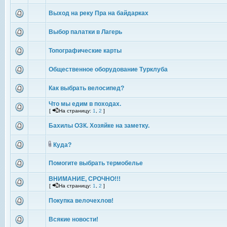
Выход на реку Пра на байдарках
Выбор палатки в Лагерь
Топографические карты
Общественное оборудование Турклуба
Как выбрать велосипед?
Что мы едим в походах.
[
На страницу:
1
,
2
]
Бахилы ОЗК. Хозяйке на заметку.
Куда?
Помогите выбрать термобелье
ВНИМАНИЕ, СРОЧНО!!!
[
На страницу:
1
,
2
]
Покупка велочехлов!
Всякие новости!