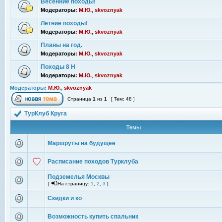
Весенние походы!
Модераторы:
М.Ю.
,
skvoznyak
Летние походы!
Модераторы:
М.Ю.
,
skvoznyak
Планы на год.
Модераторы:
М.Ю.
,
skvoznyak
Походы 8 Н
Модераторы:
М.Ю.
,
skvoznyak
Модераторы:
М.Ю.
,
skvoznyak
Страница
1
из
1
[ Тем: 48 ]
ТурКлуб Круга
Темы
Маршруты на будущее
Расписание походов Турклуба
Подземелья Москвы
[
На страницу:
1
,
2
,
3
]
Скидки и ко
Возможность купить спальник