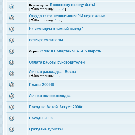
Весеннему походу быть!
Перемещена:
[
На страницу:
1
,
2
,
3
]
Откуда такое непонимание? И неуважение...
[
На страницу:
1
,
2
]
На чем идем в зимний выход?
Разбираем завалы
Флис и Полартек VERSUS шерсть
Опрос:
Оплата работы руководителей
Личная раскладка - Весна
[
На страницу:
1
,
2
]
Планы 2009!!!
Личная велораскладка
Поход на Алтай. Август 2008г.
Походы 2008.
Граждане туристы