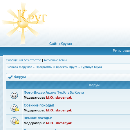
Сайт «Круга»
Регистраци
Сообщения без ответов
|
Активные темы
Список форумов
»
Программы и проекты Круга
»
ТурКлуб Круга
Форум
Форум
Фото-Видео Архив ТурКлуба Круга
Модераторы:
М.Ю.
,
skvoznyak
Осенние походы!
Модераторы:
М.Ю.
,
skvoznyak
Зимние походы!
Модераторы:
М.Ю.
,
skvoznyak