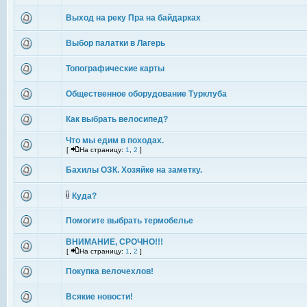
Выход на реку Пра на байдарках
Выбор палатки в Лагерь
Топографические карты
Общественное оборудование Турклуба
Как выбрать велосипед?
Что мы едим в походах.
[
На страницу:
1
,
2
]
Бахилы ОЗК. Хозяйке на заметку.
Куда?
Помогите выбрать термобелье
ВНИМАНИЕ, СРОЧНО!!!
[
На страницу:
1
,
2
]
Покупка велочехлов!
Всякие новости!