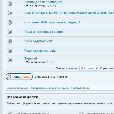
Чехлы для велосипедов
[
На страницу:
1
,
2
,
3
]
ВСЯ ПРАВДА О МЕМБРАНЕ, ИЛИ РАСШИФРУЙ ЭТИКЕТКУ 
что такое НАЗ-з-з и с чем его едят...?
Пара интересных ссылок
Пора задуматься?
Реконьская пустынь
Турклуб
[
На страницу:
1
,
2
]
Показать темы за:
Сортироват
Страница
1
из
1
[ Тем: 48 ]
Список форумов
»
Программы и проекты Круга
»
ТурКлуб Круга
Кто сейчас на форуме
Сейчас этот форум просматривают: нет зарегистрированных пользователей и гости:
Непрочитанные сообщения
Нет непрочитанных с