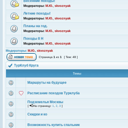
Весенние походы!
Модераторы:
М.Ю.
,
skvoznyak
Летние походы!
Модераторы:
М.Ю.
,
skvoznyak
Планы на год.
Модераторы:
М.Ю.
,
skvoznyak
Походы 8 Н
Модераторы:
М.Ю.
,
skvoznyak
Модераторы:
М.Ю.
,
skvoznyak
Страница
1
из
1
[ Тем: 48 ]
ТурКлуб Круга
Темы
Маршруты на будущее
Расписание походов Турклуба
Подземелья Москвы
[
На страницу:
1
,
2
,
3
]
Скидки и ко
Возможность купить спальник