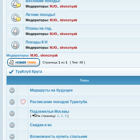
Весенние походы!
Модераторы:
М.Ю.
,
skvoznyak
Летние походы!
Модераторы:
М.Ю.
,
skvoznyak
Планы на год.
Модераторы:
М.Ю.
,
skvoznyak
Походы 8 Н
Модераторы:
М.Ю.
,
skvoznyak
Модераторы:
М.Ю.
,
skvoznyak
Страница
1
из
1
[ Тем: 48 ]
ТурКлуб Круга
Темы
Маршруты на будущее
Расписание походов Турклуба
Подземелья Москвы
[
На страницу:
1
,
2
,
3
]
Скидки и ко
Возможность купить спальник