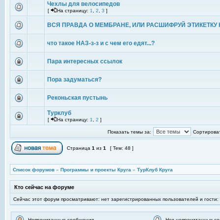
Чехлы для велосипедов
[
На страницу:
1
,
2
,
3
]
ВСЯ ПРАВДА О МЕМБРАНЕ, ИЛИ РАСШИФРУЙ ЭТИКЕТКУ 
что такое НАЗ-з-з и с чем его едят...?
Пара интересных ссылок
Пора задуматься?
Реконьская пустынь
Турклуб
[
На страницу:
1
,
2
]
Показать темы за:
Сортироват
Страница
1
из
1
[ Тем: 48 ]
Список форумов
»
Программы и проекты Круга
»
ТурКлуб Круга
Кто сейчас на форуме
Сейчас этот форум просматривают: нет зарегистрированных пользователей и гости:
Непрочитанные сообщения
Нет непрочитанных с