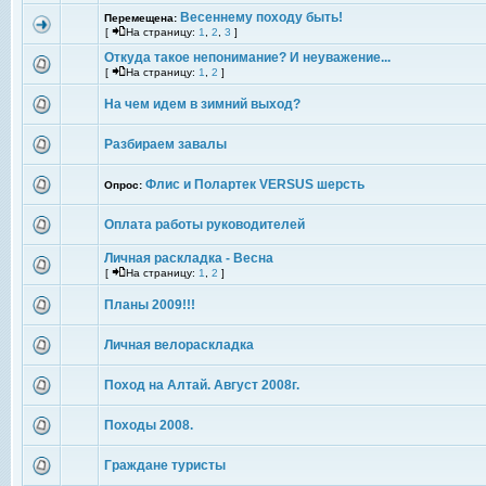
Весеннему походу быть!
Перемещена:
[
На страницу:
1
,
2
,
3
]
Откуда такое непонимание? И неуважение...
[
На страницу:
1
,
2
]
На чем идем в зимний выход?
Разбираем завалы
Флис и Полартек VERSUS шерсть
Опрос:
Оплата работы руководителей
Личная раскладка - Весна
[
На страницу:
1
,
2
]
Планы 2009!!!
Личная велораскладка
Поход на Алтай. Август 2008г.
Походы 2008.
Граждане туристы