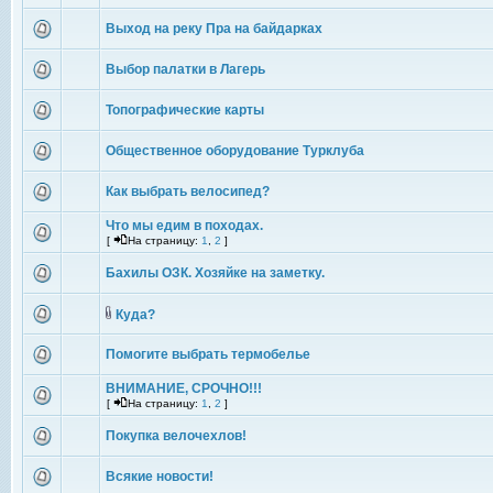
Выход на реку Пра на байдарках
Выбор палатки в Лагерь
Топографические карты
Общественное оборудование Турклуба
Как выбрать велосипед?
Что мы едим в походах.
[
На страницу:
1
,
2
]
Бахилы ОЗК. Хозяйке на заметку.
Куда?
Помогите выбрать термобелье
ВНИМАНИЕ, СРОЧНО!!!
[
На страницу:
1
,
2
]
Покупка велочехлов!
Всякие новости!