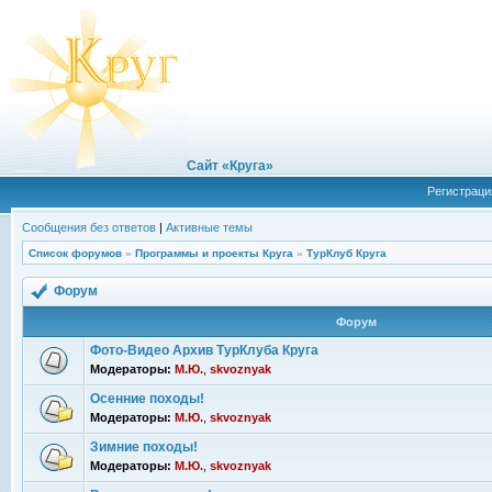
Сайт «Круга»
Регистраци
Сообщения без ответов
|
Активные темы
Список форумов
»
Программы и проекты Круга
»
ТурКлуб Круга
Форум
Форум
Фото-Видео Архив ТурКлуба Круга
Модераторы:
М.Ю.
,
skvoznyak
Осенние походы!
Модераторы:
М.Ю.
,
skvoznyak
Зимние походы!
Модераторы:
М.Ю.
,
skvoznyak