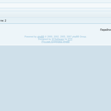
ти: 2
Перейти
Powered by
phpBB
© 2000, 2002, 2005, 2007 phpBB Group.
Designed by
STSoftware
for
PTF
.
Русская поддержка phpBB