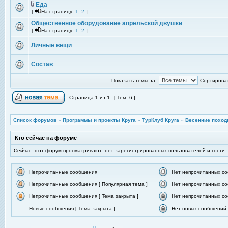
Еда
[
На страницу:
1
,
2
]
Общественное оборудование апрельской двушки
[
На страницу:
1
,
2
]
Личные вещи
Состав
Показать темы за:
Сортироват
Страница
1
из
1
[ Тем: 6 ]
Список форумов
»
Программы и проекты Круга
»
ТурКлуб Круга
»
Весенние поход
Кто сейчас на форуме
Сейчас этот форум просматривают: нет зарегистрированных пользователей и гости:
Непрочитанные сообщения
Нет непрочитанных с
Непрочитанные сообщения [ Популярная тема ]
Нет непрочитанных со
Непрочитанные сообщения [ Тема закрыта ]
Нет непрочитанных со
Новые сообщения [ Тема закрыта ]
Нет новых сообщений [