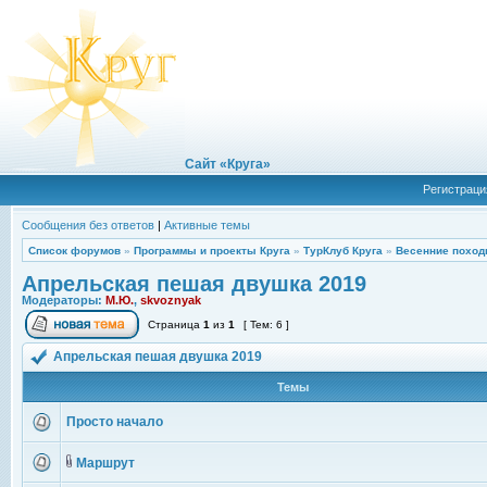
Сайт «Круга»
Регистраци
Сообщения без ответов
|
Активные темы
Список форумов
»
Программы и проекты Круга
»
ТурКлуб Круга
»
Весенние поход
Апрельская пешая двушка 2019
Модераторы:
М.Ю.
,
skvoznyak
Страница
1
из
1
[ Тем: 6 ]
Апрельская пешая двушка 2019
Темы
Просто начало
Маршрут