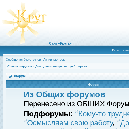
Сайт «Круга»
Регистраци
Сообщения без ответов
|
Активные темы
Список форумов
»
Дела давно минувших дней - Архив
Форум
Форум
Из Общих форумов
Перенесено из ОБЩИХ Фору
Подфорумы:
Кому-то трудне
Осмысляем свою работу
,
До