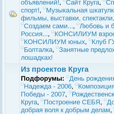
объявлений!
,
Сайт Круга
,
Сп
спорт!
,
Музыкальная шкатулк
фильмы, выставки, спектакли, 
Создаем сами...
,
Любовь и б
Россия...
,
КОНСИЛИУМ взро
КОНСИЛИУМ юных
,
Клуб 
Болталка
,
Занятные предло
лошадках!
Из проектов Круга
Подфорумы:
День рождени
Надежда - 2006
,
Композиция
Победы - 2007
,
Рождественск
Круга
,
Построение СЕБЯ
,
До
добрая воля к добрым делам
,