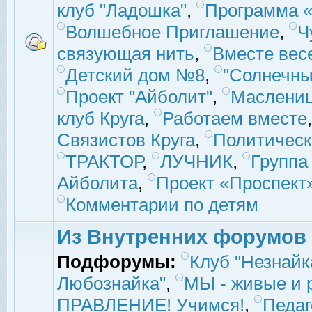
клуб "Ладошка"
,
Программа «
Волшебное Приглашение
,
Ч
связующая нить
,
Вместе вес
Детский дом №8
,
"Солнечны
Проект "Айболит"
,
Маслени
клуб Круга
,
Работаем вместе
Связистов Круга
,
Политическ
ТРАКТОР
,
ЛУЧНИК
,
Группа
Айболита
,
Проект «Проспект
Комментарии по детям
Из Внутренних форумов
Подфорумы:
Клуб "Незнайк
Любознайка"
,
МЫ - живые и р
ПРАВЛЕНИЕ! Учимся!
,
Педаг