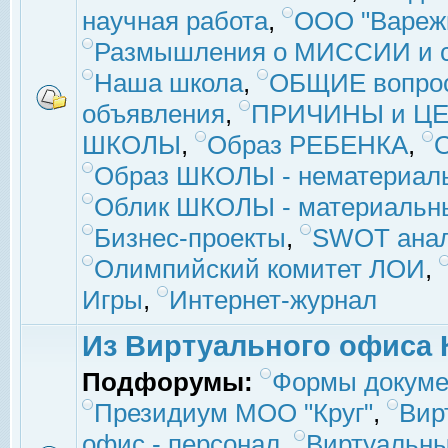
научная работа
,
ООО "Вареж
Размышления о МИССИИ и с
Наша школа
,
ОБЩИЕ вопро
объявления
,
ПРИЧИНЫ и ЦЕ
ШКОЛЫ
,
Образ РЕБЕНКА
,
Образ ШКОЛЫ - нематериаль
Облик ШКОЛЫ - материальны
Бизнес-проекты
,
SWOT ана
Олимпийский комитет ЛОИ
,
Игры
,
Интернет-журнал
Из Виртуального офиса 
Подфорумы:
Формы докуме
Президиум МОО "Круг"
,
Вир
офис - персонал
,
Виртуальны