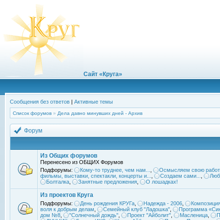
Сайт «Круга»
Сообщения без ответов
|
Активные темы
Список форумов
»
Дела давно минувших дней - Архив
Форум
Из Общих форумов
Перенесено из ОБЩИХ Форумов
Подфорумы:
Кому-то труднее, чем нам...
,
Осмысляем свою работ
фильмы, выставки, спектакли, концерты и...
,
Создаем сами...
,
Люб
Болталка
,
Занятные предложения
,
О лошадках!
Из проектов Круга
Подфорумы:
День рождения КРУГа
,
Надежда - 2006
,
Композиция
воля к добрым делам
,
Семейный клуб "Ладошка"
,
Программа «Син
дом №8
,
"Солнечный дождь"
,
Проект "Айболит"
,
Масленица
,
П