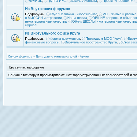
ЛУЧНИК
,
Группа ИКС
,
Школа Айболита
,
Проект «Проспект»
,
Из Внутренних форумов
Подфорумы:
Клуб "Незнайка - Любознайка"
,
МЫ - живые и разные.
о МИССИИ и стратегии
,
Наша школа
,
ОБЩИЕ вопросы и объявле
нематериальные качества
,
Облик ШКОЛЫ - материальные качества
журнал
Из Виртуального офиса Круга
Подфорумы:
Формы документов
,
Президиум МОО "Круг"
,
Вирту
финансовые вопросы
,
Виртуальное пространство Круга
,
Стол зак
Список форумов
»
Дела давно минувших дней - Архив
Кто сейчас на форуме
Сейчас этот форум просматривают: нет зарегистрированных пользователей и гос