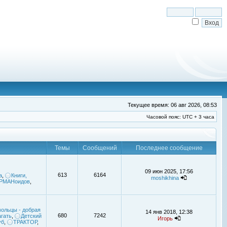
Текущее время: 06 авг 2026, 08:53
Часовой пояс: UTC + 3 часа
Темы
Сообщений
Последнее сообщение
09 июн 2025, 17:56
613
6164
а
,
Книги,
moshikhina
УРМАНоидов
,
ольцы - добрая
14 янв 2018, 12:38
680
7242
гать
,
Детский
Игорь
уб
,
ТРАКТОР
,