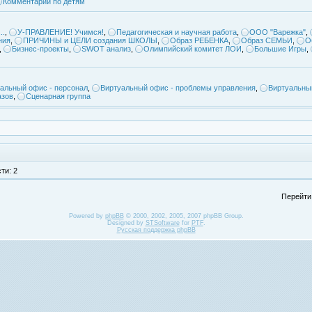
Комментарии по детям
..
,
У-ПРАВЛЕНИЕ! Учимся!
,
Педагогическая и научная работа
,
ООО "Варежка"
,
ния
,
ПРИЧИНЫ и ЦЕЛИ создания ШКОЛЫ
,
Образ РЕБЕНКА
,
Образ СЕМЬИ
,
О
,
Бизнес-проекты
,
SWOT анализ
,
Олимпийский комитет ЛОИ
,
Большие Игры
,
альный офис - персонал
,
Виртуальный офис - проблемы управления
,
Виртуальны
азов
,
Сценарная группа
ти: 2
Перейти
Powered by
phpBB
© 2000, 2002, 2005, 2007 phpBB Group.
Designed by
STSoftware
for
PTF
.
Русская поддержка phpBB