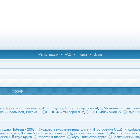
Регистрация
•
FAQ
•
Поиск
•
Вход
Форум
у
,
Доска объявлений!
,
Сайт Круга
,
Спорт, спорт, спорт!
,
Музыкальная шкатулк
овь и боль моя, Россия...
,
КОНСИЛИУМ взрослых
,
КОНСИЛИУМ юных
,
Клуб Г
 к Дню Победы - 2007
,
Рождественские вечера Круга
,
Построение СЕБЯ
,
Добров
ий ветер»
,
Волшебное Приглашение
,
Чудес связующая нить
,
Вместе весело ша
есенный клуб Круга
,
Работаем вместе
,
Клуб Связистов Круга
,
Политический кл