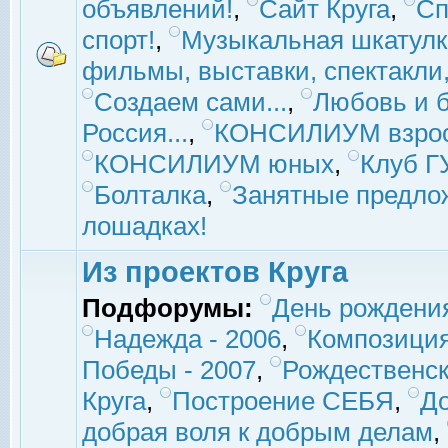
объявлений!
,
Сайт Круга
,
Сп
спорт!
,
Музыкальная шкатулк
фильмы, выставки, спектакли, 
Создаем сами...
,
Любовь и б
Россия...
,
КОНСИЛИУМ взро
КОНСИЛИУМ юных
,
Клуб 
Болталка
,
Занятные предло
лошадках!
Из проектов Круга
Подфорумы:
День рождени
Надежда - 2006
,
Композиция
Победы - 2007
,
Рождественск
Круга
,
Построение СЕБЯ
,
До
добрая воля к добрым делам
,