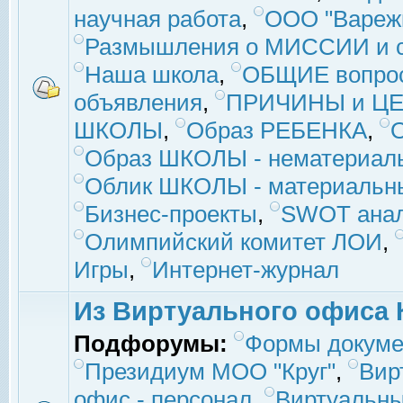
научная работа
,
ООО "Вареж
Размышления о МИССИИ и с
Наша школа
,
ОБЩИЕ вопро
объявления
,
ПРИЧИНЫ и ЦЕ
ШКОЛЫ
,
Образ РЕБЕНКА
,
Образ ШКОЛЫ - нематериаль
Облик ШКОЛЫ - материальны
Бизнес-проекты
,
SWOT ана
Олимпийский комитет ЛОИ
,
Игры
,
Интернет-журнал
Из Виртуального офиса 
Подфорумы:
Формы докуме
Президиум МОО "Круг"
,
Вир
офис - персонал
,
Виртуальны