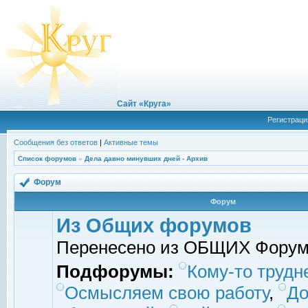
Сайт «Круга»
Регистраци
Сообщения без ответов
|
Активные темы
Список форумов
»
Дела давно минувших дней - Архив
Форум
Форум
Из Общих форумов
Перенесено из ОБЩИХ Фору
Подфорумы:
Кому-то трудне
Осмысляем свою работу
,
До