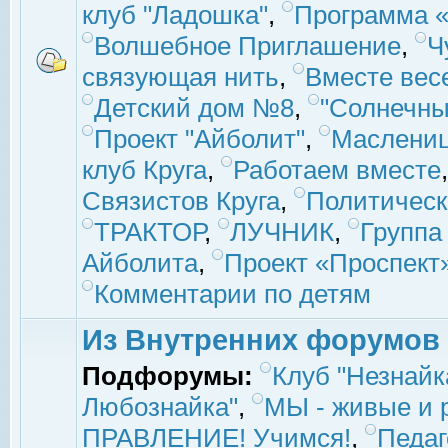
клуб "Ладошка"
,
Программа «
Волшебное Приглашение
,
Ч
связующая нить
,
Вместе вес
Детский дом №8
,
"Солнечны
Проект "Айболит"
,
Маслени
клуб Круга
,
Работаем вместе
Связистов Круга
,
Политическ
ТРАКТОР
,
ЛУЧНИК
,
Группа
Айболита
,
Проект «Проспект
Комментарии по детям
Из Внутренних форумов
Подфорумы:
Клуб "Незнайк
Любознайка"
,
МЫ - живые и р
ПРАВЛЕНИЕ! Учимся!
,
Педаг