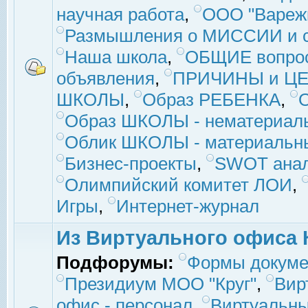
научная работа
,
ООО "Вареж
Размышления о МИССИИ и с
Наша школа
,
ОБЩИЕ вопро
объявления
,
ПРИЧИНЫ и ЦЕ
ШКОЛЫ
,
Образ РЕБЕНКА
,
Образ ШКОЛЫ - нематериаль
Облик ШКОЛЫ - материальны
Бизнес-проекты
,
SWOT ана
Олимпийский комитет ЛОИ
,
Игры
,
Интернет-журнал
Из Виртуального офиса 
Подфорумы:
Формы докуме
Президиум МОО "Круг"
,
Вир
офис - персонал
,
Виртуальны