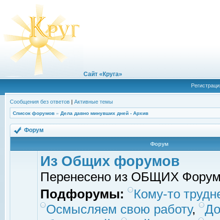
Сайт «Круга»
Регистраци
Сообщения без ответов
|
Активные темы
Список форумов
»
Дела давно минувших дней - Архив
Форум
Форум
Из Общих форумов
Перенесено из ОБЩИХ Фору
Подфорумы:
Кому-то трудне
Осмысляем свою работу
,
До