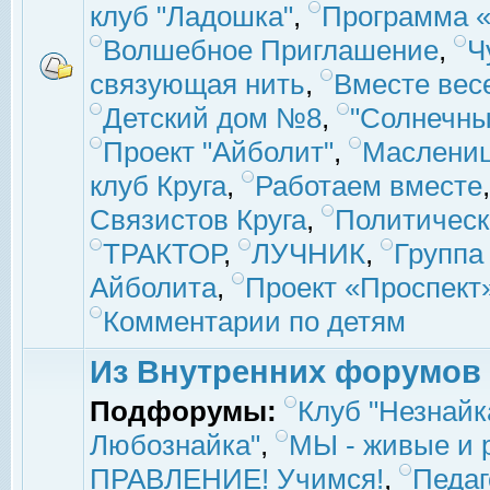
клуб "Ладошка"
,
Программа «
Волшебное Приглашение
,
Ч
связующая нить
,
Вместе вес
Детский дом №8
,
"Солнечны
Проект "Айболит"
,
Маслени
клуб Круга
,
Работаем вместе
Связистов Круга
,
Политическ
ТРАКТОР
,
ЛУЧНИК
,
Группа
Айболита
,
Проект «Проспект
Комментарии по детям
Из Внутренних форумов
Подфорумы:
Клуб "Незнайк
Любознайка"
,
МЫ - живые и р
ПРАВЛЕНИЕ! Учимся!
,
Педаг