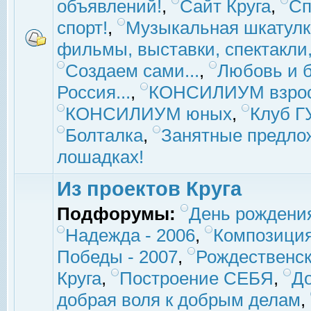
объявлений!
,
Сайт Круга
,
Сп
спорт!
,
Музыкальная шкатулк
фильмы, выставки, спектакли, 
Создаем сами...
,
Любовь и б
Россия...
,
КОНСИЛИУМ взро
КОНСИЛИУМ юных
,
Клуб 
Болталка
,
Занятные предло
лошадках!
Из проектов Круга
Подфорумы:
День рождени
Надежда - 2006
,
Композиция
Победы - 2007
,
Рождественск
Круга
,
Построение СЕБЯ
,
До
добрая воля к добрым делам
,