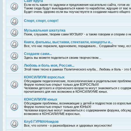
Сайт Круга
Если есть какие-то задумки и предложения касательно сайта, готов их
Также сюда будут выкладываться какие-то наработки, ждущие от вас 
Будет очень здорово если вы поучаствуете в создании нашего общего 
Спорт, спорт, спорт!
Музыкальная шкатулка
Поем, слушаем, творим сами МУЗЫКУ - а также говорим и спорим о н
Книги, фильмы, выставки, спектакли, концерты и...
Все, что нас поразило, вдохновило, порадовало... Создавайте тему, е
Создаем сами...
Здесь вы можете поделиться своим творчеством...
Любовь и боль моя, Россия...
Этой теме тесно в рамках Политического клуба... Любовь и боль - это 
КОНСИЛИУМ взрослых
Обсуждаем педагогические, психологические и родительские проблем
Форум полностью открыт только для ВЗРОСЛЫХ!
Человеки детского и отроческого возраста могут знакомиться с соде
прочитанного для них возможно в КОНСИЛИУМЕ юных.
КОНСИЛИУМ юных
Обсуждаем проблемы, возникающие у детей и подростков со взрослы
Форум полностью открыт только для ЮНЫХ!
Человеки взрослые могут знакомиться с содержанием форума, обсужд
возможно в КОНСИЛИУМЕ взрослых.
Клуб ГУРМАНоидов
Все, что хотите - о разнообразных и здоровых вкусностях!