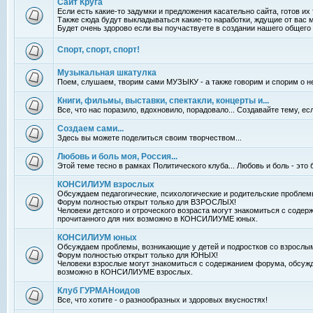
Сайт Круга
Если есть какие-то задумки и предложения касательно сайта, готов их
Также сюда будут выкладываться какие-то наработки, ждущие от вас 
Будет очень здорово если вы поучаствуете в создании нашего общего 
Спорт, спорт, спорт!
Музыкальная шкатулка
Поем, слушаем, творим сами МУЗЫКУ - а также говорим и спорим о н
Книги, фильмы, выставки, спектакли, концерты и...
Все, что нас поразило, вдохновило, порадовало... Создавайте тему, е
Создаем сами...
Здесь вы можете поделиться своим творчеством...
Любовь и боль моя, Россия...
Этой теме тесно в рамках Политического клуба... Любовь и боль - это 
КОНСИЛИУМ взрослых
Обсуждаем педагогические, психологические и родительские проблем
Форум полностью открыт только для ВЗРОСЛЫХ!
Человеки детского и отроческого возраста могут знакомиться с соде
прочитанного для них возможно в КОНСИЛИУМЕ юных.
КОНСИЛИУМ юных
Обсуждаем проблемы, возникающие у детей и подростков со взрослы
Форум полностью открыт только для ЮНЫХ!
Человеки взрослые могут знакомиться с содержанием форума, обсужд
возможно в КОНСИЛИУМЕ взрослых.
Клуб ГУРМАНоидов
Все, что хотите - о разнообразных и здоровых вкусностях!