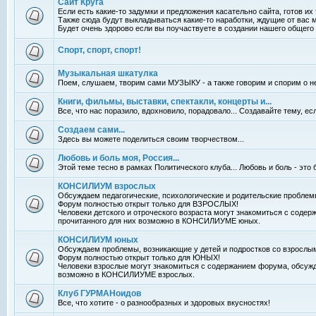
Сайт Круга
Если есть какие-то задумки и предложения касательно сайта, готов их
Также сюда будут выкладываться какие-то наработки, ждущие от вас 
Будет очень здорово если вы поучаствуете в создании нашего общего 
Спорт, спорт, спорт!
Музыкальная шкатулка
Поем, слушаем, творим сами МУЗЫКУ - а также говорим и спорим о н
Книги, фильмы, выставки, спектакли, концерты и...
Все, что нас поразило, вдохновило, порадовало... Создавайте тему, е
Создаем сами...
Здесь вы можете поделиться своим творчеством...
Любовь и боль моя, Россия...
Этой теме тесно в рамках Политического клуба... Любовь и боль - это 
КОНСИЛИУМ взрослых
Обсуждаем педагогические, психологические и родительские проблем
Форум полностью открыт только для ВЗРОСЛЫХ!
Человеки детского и отроческого возраста могут знакомиться с соде
прочитанного для них возможно в КОНСИЛИУМЕ юных.
КОНСИЛИУМ юных
Обсуждаем проблемы, возникающие у детей и подростков со взрослы
Форум полностью открыт только для ЮНЫХ!
Человеки взрослые могут знакомиться с содержанием форума, обсужд
возможно в КОНСИЛИУМЕ взрослых.
Клуб ГУРМАНоидов
Все, что хотите - о разнообразных и здоровых вкусностях!