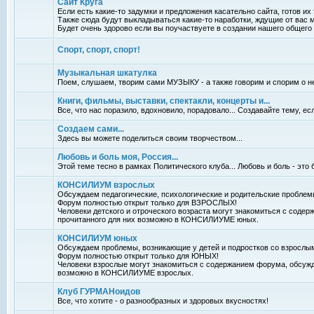
Сайт Круга
Если есть какие-то задумки и предложения касательно сайта, готов их
Также сюда будут выкладываться какие-то наработки, ждущие от вас 
Будет очень здорово если вы поучаствуете в создании нашего общего 
Спорт, спорт, спорт!
Музыкальная шкатулка
Поем, слушаем, творим сами МУЗЫКУ - а также говорим и спорим о н
Книги, фильмы, выставки, спектакли, концерты и...
Все, что нас поразило, вдохновило, порадовало... Создавайте тему, е
Создаем сами...
Здесь вы можете поделиться своим творчеством...
Любовь и боль моя, Россия...
Этой теме тесно в рамках Политического клуба... Любовь и боль - это 
КОНСИЛИУМ взрослых
Обсуждаем педагогические, психологические и родительские проблем
Форум полностью открыт только для ВЗРОСЛЫХ!
Человеки детского и отроческого возраста могут знакомиться с соде
прочитанного для них возможно в КОНСИЛИУМЕ юных.
КОНСИЛИУМ юных
Обсуждаем проблемы, возникающие у детей и подростков со взрослы
Форум полностью открыт только для ЮНЫХ!
Человеки взрослые могут знакомиться с содержанием форума, обсужд
возможно в КОНСИЛИУМЕ взрослых.
Клуб ГУРМАНоидов
Все, что хотите - о разнообразных и здоровых вкусностях!