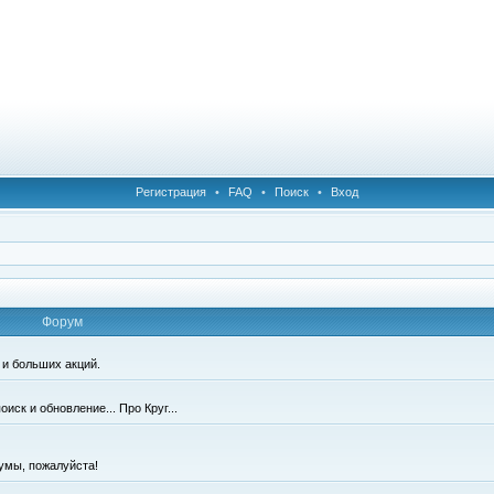
Регистрация
•
FAQ
•
Поиск
•
Вход
Форум
 и больших акций.
иск и обновление... Про Круг...
умы, пожалуйста!