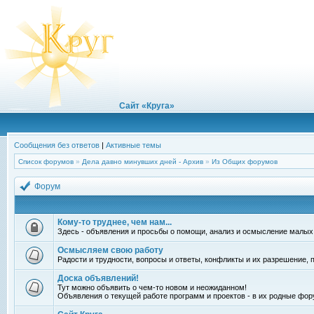
Сайт «Круга»
Сообщения без ответов
|
Активные темы
Список форумов
»
Дела давно минувших дней - Архив
»
Из Общих форумов
Форум
Кому-то труднее, чем нам...
Здесь - объявления и просьбы о помощи, анализ и осмысление малых
Осмысляем свою работу
Радости и трудности, вопросы и ответы, конфликты и их разрешение, по
Доска объявлений!
Тут можно объявить о чем-то новом и неожиданном!
Объявления о текущей работе программ и проектов - в их родные фор