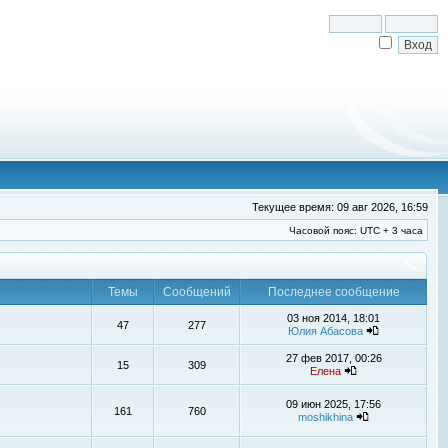
Текущее время: 09 авг 2026, 16:59
Часовой пояс: UTC + 3 часа
Темы
Сообщений
Последнее сообщение
03 ноя 2014, 18:01
47
277
Юлия Абасова
27 фев 2017, 00:26
15
309
Елена
09 июн 2025, 17:56
161
760
moshikhina