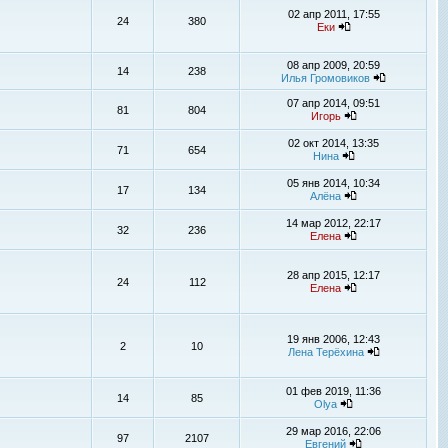
02 апр 2011, 17:55
24
380
Еки
08 апр 2009, 20:59
14
238
Илья Громовиков
07 апр 2014, 09:51
81
804
Игорь
02 окт 2014, 13:35
71
654
Нина
05 янв 2014, 10:34
17
134
Алёна
14 мар 2012, 22:17
32
236
Елена
28 апр 2015, 12:17
24
112
Елена
19 янв 2006, 12:43
2
10
Лена Терёхина
01 фев 2019, 11:36
14
85
Olya
29 мар 2016, 22:06
97
2107
Евгений