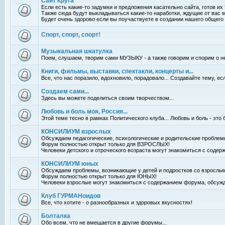
Сайт Круга
Если есть какие-то задумки и предложения касательно сайта, готов их
Также сюда будут выкладываться какие-то наработки, ждущие от вас 
Будет очень здорово если вы поучаствуете в создании нашего общего 
Спорт, спорт, спорт!
Музыкальная шкатулка
Поем, слушаем, творим сами МУЗЫКУ - а также говорим и спорим о н
Книги, фильмы, выставки, спектакли, концерты и...
Все, что нас поразило, вдохновило, порадовало... Создавайте тему, е
Создаем сами...
Здесь вы можете поделиться своим творчеством...
Любовь и боль моя, Россия...
Этой теме тесно в рамках Политического клуба... Любовь и боль - это 
КОНСИЛИУМ взрослых
Обсуждаем педагогические, психологические и родительские проблем
Форум полностью открыт только для ВЗРОСЛЫХ!
Человеки детского и отроческого возраста могут знакомиться с сод
КОНСИЛИУМ юных
Обсуждаем проблемы, возникающие у детей и подростков со взрослы
Форум полностью открыт только для ЮНЫХ!
Человеки взрослые могут знакомиться с содержанием форума, обсу
Клуб ГУРМАНоидов
Все, что хотите - о разнообразных и здоровых вкусностях!
Болталка
Обо всем, что не вмещается в другие форумы...