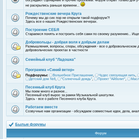
обсуждают сценарные и прочие проблемы. Форум открыт только для уч
не раскрылись раньше времени...
Рождественские вечера Круга
Почему мы до сих пор не открыли такой подфорум?!
Здесь все о наших Рождественских вечерах.
Построение СЕБЯ
Стараемся понять и построить себя сами по своему разумению... Ищ
Добровольцы - добрая воля к добрым делам
Размышления, вопросы, споры, обсуждения - все о добровольческом 
добровольческих проектах в частности
Семейный клуб "Ладошка"
Программа «Синий ветер»
Подфорумы:
Волшебное Приглашение
,
Чудес связующая нить
,
Детский дом №8
,
"Солнечный дождь"
,
Проект "Айболит"
,
Масл
Песенный клуб Круга
Мы поем много и разное...
Песенный клуб вырос за рамки Музыкальной шкатулки.
Здесь - все о работе Песенного клуба Круга.
Работаем вместе
Созвучные нам организации - обсуждаем совместные идеи, дела, анал
Былые форумы
Форум