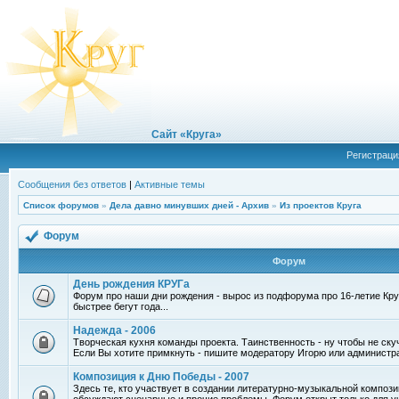
Сайт «Круга»
Регистраци
Сообщения без ответов
|
Активные темы
Список форумов
»
Дела давно минувших дней - Архив
»
Из проектов Круга
Форум
Форум
День рождения КРУГа
Форум про наши дни рождения - вырос из подфорума про 16-летие Круг
быстрее бегут года...
Надежда - 2006
Творческая кухня команды проекта. Таинственность - ну чтобы не ску
Если Вы хотите примкнуть - пишите модератору Игорю или администр
Композиция к Дню Победы - 2007
Здесь те, кто участвует в создании литературно-музыкальной компози