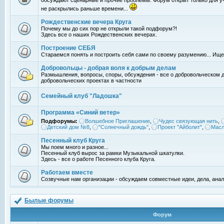
обсуждают сценарные и прочие проблемы. Форум открыт только для уч
не раскрылись раньше времени...
Рождественские вечера Круга
Почему мы до сих пор не открыли такой подфорум?!
Здесь все о наших Рождественских вечерах.
Построение СЕБЯ
Стараемся понять и построить себя сами по своему разумению... Ищ
Добровольцы - добрая воля к добрым делам
Размышления, вопросы, споры, обсуждения - все о добровольческом 
добровольческих проектах в частности
Семейный клуб "Ладошка"
Программа «Синий ветер»
Подфорумы:
Волшебное Приглашение
,
Чудес связующая нить
,
Детский дом №8
,
"Солнечный дождь"
,
Проект "Айболит"
,
Масл
Песенный клуб Круга
Мы поем много и разное...
Песенный клуб вырос за рамки Музыкальной шкатулки.
Здесь - все о работе Песенного клуба Круга.
Работаем вместе
Созвучные нам организации - обсуждаем совместные идеи, дела, анал
Былые форумы
Форум