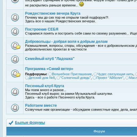
обсуждают сценарные и прочие проблемы. Форум открыт только для уч
не раскрылись раньше времени...
Рождественские вечера Круга
Почему мы до сих пор не открыли такой подфорум?!
Здесь все о наших Рождественских вечерах.
Построение СЕБЯ
Стараемся понять и построить себя сами по своему разумению... Ищ
Добровольцы - добрая воля к добрым делам
Размышления, вопросы, споры, обсуждения - все о добровольческом 
добровольческих проектах в частности
Семейный клуб "Ладошка"
Программа «Синий ветер»
Подфорумы:
Волшебное Приглашение
,
Чудес связующая нить
,
Детский дом №8
,
"Солнечный дождь"
,
Проект "Айболит"
,
Масл
Песенный клуб Круга
Мы поем много и разное...
Песенный клуб вырос за рамки Музыкальной шкатулки.
Здесь - все о работе Песенного клуба Круга.
Работаем вместе
Созвучные нам организации - обсуждаем совместные идеи, дела, анал
Былые форумы
Форум