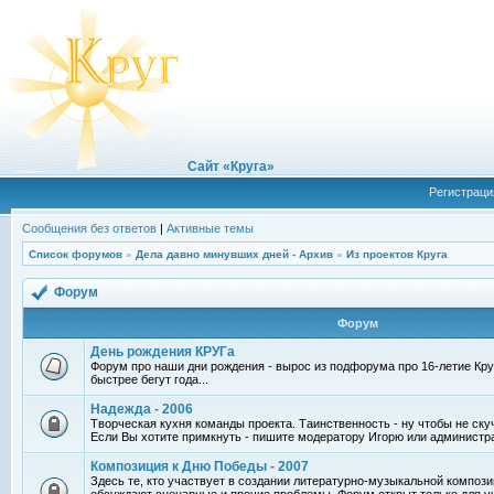
Сайт «Круга»
Регистраци
Сообщения без ответов
|
Активные темы
Список форумов
»
Дела давно минувших дней - Архив
»
Из проектов Круга
Форум
Форум
День рождения КРУГа
Форум про наши дни рождения - вырос из подфорума про 16-летие Круг
быстрее бегут года...
Надежда - 2006
Творческая кухня команды проекта. Таинственность - ну чтобы не ску
Если Вы хотите примкнуть - пишите модератору Игорю или администр
Композиция к Дню Победы - 2007
Здесь те, кто участвует в создании литературно-музыкальной компози