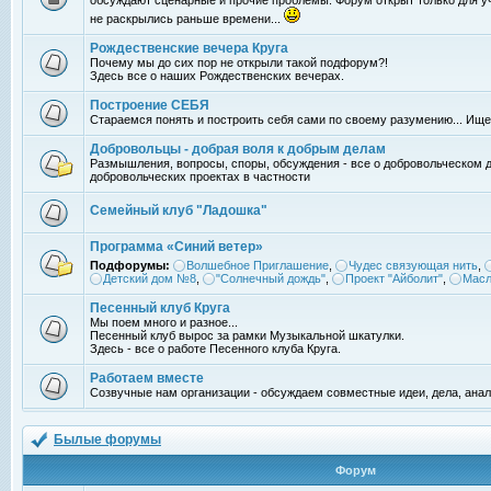
обсуждают сценарные и прочие проблемы. Форум открыт только для уч
не раскрылись раньше времени...
Рождественские вечера Круга
Почему мы до сих пор не открыли такой подфорум?!
Здесь все о наших Рождественских вечерах.
Построение СЕБЯ
Стараемся понять и построить себя сами по своему разумению... Ищ
Добровольцы - добрая воля к добрым делам
Размышления, вопросы, споры, обсуждения - все о добровольческом 
добровольческих проектах в частности
Семейный клуб "Ладошка"
Программа «Синий ветер»
Подфорумы:
Волшебное Приглашение
,
Чудес связующая нить
,
Детский дом №8
,
"Солнечный дождь"
,
Проект "Айболит"
,
Масл
Песенный клуб Круга
Мы поем много и разное...
Песенный клуб вырос за рамки Музыкальной шкатулки.
Здесь - все о работе Песенного клуба Круга.
Работаем вместе
Созвучные нам организации - обсуждаем совместные идеи, дела, анал
Былые форумы
Форум