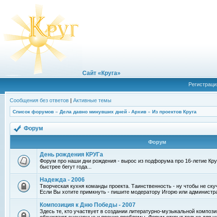
Сайт «Круга»
Регистраци
Сообщения без ответов
|
Активные темы
Список форумов
»
Дела давно минувших дней - Архив
»
Из проектов Круга
Форум
Форум
День рождения КРУГа
Форум про наши дни рождения - вырос из подфорума про 16-летие Круг
быстрее бегут года...
Надежда - 2006
Творческая кухня команды проекта. Таинственность - ну чтобы не ску
Если Вы хотите примкнуть - пишите модератору Игорю или администр
Композиция к Дню Победы - 2007
Здесь те, кто участвует в создании литературно-музыкальной компози