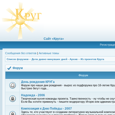
Сайт «Круга»
Регистраци
Сообщения без ответов
|
Активные темы
Список форумов
»
Дела давно минувших дней - Архив
»
Из проектов Круга
Форум
Форум
День рождения КРУГа
Форум про наши дни рождения - вырос из подфорума про 16-летие Круг
быстрее бегут года...
Надежда - 2006
Творческая кухня команды проекта. Таинственность - ну чтобы не ску
Если Вы хотите примкнуть - пишите модератору Игорю или администр
Композиция к Дню Победы - 2007
Здесь те, кто участвует в создании литературно-музыкальной компози