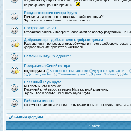
обсуждают сценарные и прочие проблемы. Форум открыт только для уч
не раскрылись раньше времени...
Рождественские вечера Круга
Почему мы до сих пор не открыли такой подфорум?!
Здесь все о наших Рождественских вечерах.
Построение СЕБЯ
Стараемся понять и построить себя сами по своему разумению... Ищ
Добровольцы - добрая воля к добрым делам
Размышления, вопросы, споры, обсуждения - все о добровольческом 
добровольческих проектах в частности
Семейный клуб "Ладошка"
Программа «Синий ветер»
Подфорумы:
Волшебное Приглашение
,
Чудес связующая нить
,
Детский дом №8
,
"Солнечный дождь"
,
Проект "Айболит"
,
Масл
Песенный клуб Круга
Мы поем много и разное...
Песенный клуб вырос за рамки Музыкальной шкатулки.
Здесь - все о работе Песенного клуба Круга.
Работаем вместе
Созвучные нам организации - обсуждаем совместные идеи, дела, анал
Былые форумы
Форум