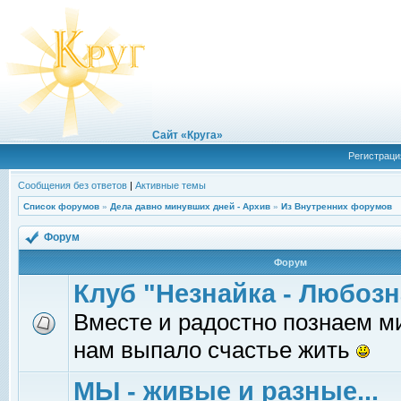
Сайт «Круга»
Регистраци
Сообщения без ответов
|
Активные темы
Список форумов
»
Дела давно минувших дней - Архив
»
Из Внутренних форумов
Форум
Форум
Клуб "Незнайка - Любозн
Вместе и радостно познаем ми
нам выпало счастье жить
МЫ - живые и разные...