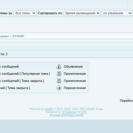
темы за:
Сортировать по:
орумы
»
ЛУЧНИК
ти: 2
х сообщений
Объявление
 сообщений [ Популярная тема ]
Прилепленная
 сообщений [ Тема закрыта ]
Прилепленная
ий [ Тема закрыта ]
Перенесенная
Перейти
Powered by
phpBB
© 2000, 2002, 2005, 2007 phpBB Group.
Designed by
STSoftware
for
PTF
.
Русская поддержка phpBB