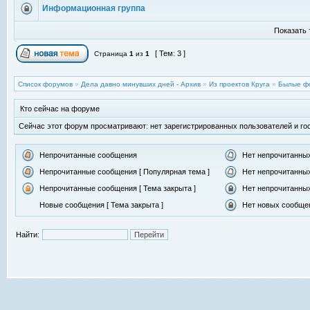
Информационная группа
Показать 
[ Тем: 3 ]
Страница
1
из
1
Список форумов
»
Дела давно минувших дней - Архив
»
Из проектов Круга
»
Былые ф
Кто сейчас на форуме
Сейчас этот форум просматривают: нет зарегистрированных пользователей и гос
Непрочитанные сообщения
Нет непрочитанны
Непрочитанные сообщения [ Популярная тема ]
Нет непрочитанных
Непрочитанные сообщения [ Тема закрыта ]
Нет непрочитанных
Новые сообщения [ Тема закрыта ]
Нет новых сообщен
Найти: