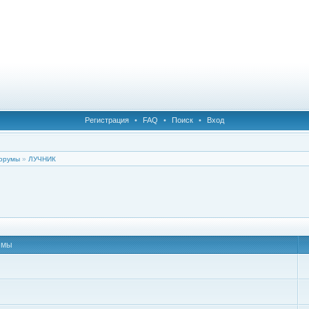
Регистрация
•
FAQ
•
Поиск
•
Вход
орумы
»
ЛУЧНИК
емы