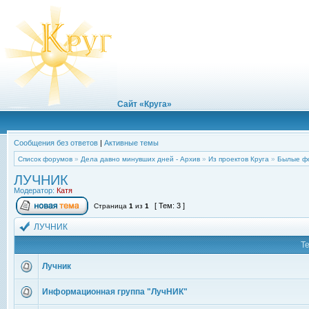
Сайт «Круга»
Сообщения без ответов
|
Активные темы
Список форумов
»
Дела давно минувших дней - Архив
»
Из проектов Круга
»
Былые ф
ЛУЧНИК
Модератор:
Катя
[ Тем: 3 ]
Страница
1
из
1
ЛУЧНИК
Т
Лучник
Информационная группа "ЛучНИК"