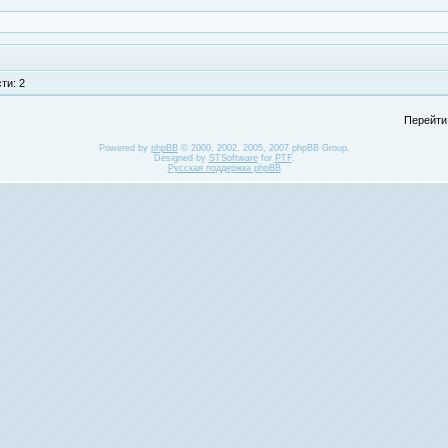
ти: 2
Перейти
Powered by
phpBB
© 2000, 2002, 2005, 2007 phpBB Group.
Designed by
STSoftware
for
PTF
.
Русская поддержка phpBB