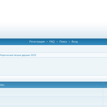
Регистрация
•
FAQ
•
Поиск
•
Вход
Апрельская пешая двушка 2022
емы