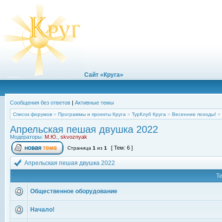
Сайт «Круга»
Сообщения без ответов
|
Активные темы
Список форумов
»
Программы и проекты Круга
»
ТурКлуб Круга
»
Весенние походы!
»
Апрельская пешая двушка 2022
Модераторы:
М.Ю.
,
skvoznyak
[ Тем: 6 ]
Страница
1
из
1
Апрельская пешая двушка 2022
Т
Общественное оборудование
Начало!