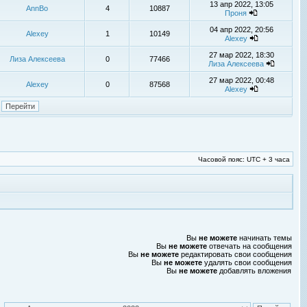
13 апр 2022, 13:05
AnnBo
4
10887
Проня
04 апр 2022, 20:56
Alexey
1
10149
Alexey
27 мар 2022, 18:30
Лиза Алексеева
0
77466
Лиза Алексеева
27 мар 2022, 00:48
Alexey
0
87568
Alexey
Часовой пояс: UTC + 3 часа
Вы
не можете
начинать темы
Вы
не можете
отвечать на сообщения
Вы
не можете
редактировать свои сообщения
Вы
не можете
удалять свои сообщения
Вы
не можете
добавлять вложения