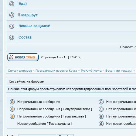
Еда)
Маршрут
Личные вещички!
Состав
Показать 
[ Тем: 6 ]
Страница
1
из
1
Список форумов
»
Программы и проекты Круга
»
ТурКлуб Круга
»
Весенние походы!
»
Кто сейчас на форуме
Сейчас этот форум просматривают: нет зарегистрированных пользователей и гос
Непрочитанные сообщения
Нет непрочитанны
Непрочитанные сообщения [ Популярная тема ]
Нет непрочитанных
Непрочитанные сообщения [ Тема закрыта ]
Нет непрочитанных
Новые сообщения [ Тема закрыта ]
Нет новых сообщен