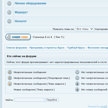
Личное оборудование
Маршрут
Начало!
Показать темы за:
Сортироват
Страница
1
из
1
[ Тем: 5 ]
Список форумов
»
Программы и проекты Круга
»
ТурКлуб Круга
»
Весенние поход
Кто сейчас на форуме
Сейчас этот форум просматривают: нет зарегистрированных пользователей и гости:
Непрочитанные сообщения
Нет непрочитанных с
Непрочитанные сообщения [ Популярная тема ]
Нет непрочитанных со
Непрочитанные сообщения [ Тема закрыта ]
Нет непрочитанных со
Новые сообщения [ Тема закрыта ]
Нет новых сообщений [
Найти:
Powered by
phpBB