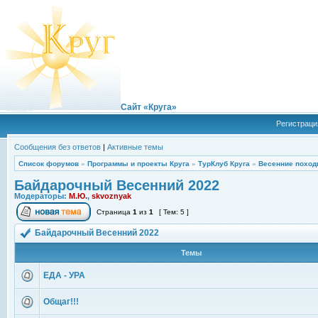
Сайт «Круга»
Регистраци
Сообщения без ответов
|
Активные темы
Список форумов
»
Программы и проекты Круга
»
ТурКлуб Круга
»
Весенние поход
Байдарочный Весенний 2022
Модераторы:
М.Ю.
,
skvoznyak
Страница
1
из
1
[ Тем: 5 ]
Байдарочный Весенний 2022
Темы
ЕДА - УРА
Общаг!!!