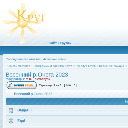
Сайт «Круга»
Сообщения без ответов
|
Активные темы
Список форумов
»
Программы и проекты Круга
»
ТурКлуб Круга
»
Весенние походы!
»
Весенний р.Онега 2023
Модераторы:
М.Ю.
,
skvoznyak
[ Тем: 7 ]
Страница
1
из
1
Весенний р.Онега 2023
Т
Общаг!!!
Еда!