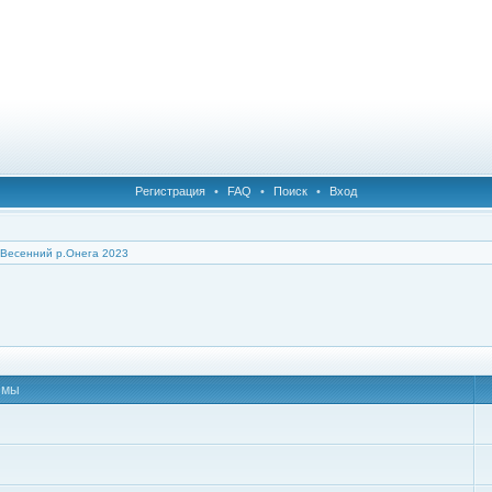
Регистрация
•
FAQ
•
Поиск
•
Вход
Весенний р.Онега 2023
емы