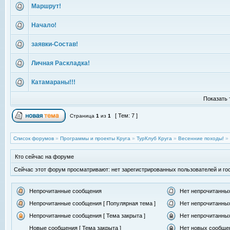
Маршрут!
Начало!
заявки-Состав!
Личная Раскладка!
Катамараны!!!
Показать 
[ Тем: 7 ]
Страница
1
из
1
Список форумов
»
Программы и проекты Круга
»
ТурКлуб Круга
»
Весенние походы!
»
Кто сейчас на форуме
Сейчас этот форум просматривают: нет зарегистрированных пользователей и гос
Непрочитанные сообщения
Нет непрочитанны
Непрочитанные сообщения [ Популярная тема ]
Нет непрочитанных
Непрочитанные сообщения [ Тема закрыта ]
Нет непрочитанных
Новые сообщения [ Тема закрыта ]
Нет новых сообщен