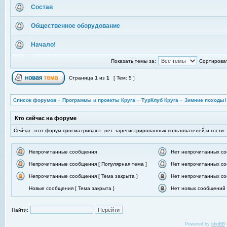
Состав
Общественное оборудование
Начало!
Показать темы за:
Сортироват
Страница
1
из
1
[ Тем: 5 ]
Список форумов
»
Программы и проекты Круга
»
ТурКлуб Круга
»
Зимние походы!
Кто сейчас на форуме
Сейчас этот форум просматривают: нет зарегистрированных пользователей и гости:
Непрочитанные сообщения
Нет непрочитанных с
Непрочитанные сообщения [ Популярная тема ]
Нет непрочитанных со
Непрочитанные сообщения [ Тема закрыта ]
Нет непрочитанных со
Новые сообщения [ Тема закрыта ]
Нет новых сообщений [
Найти:
Powered by
phpBB