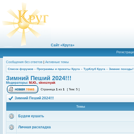
Сайт «Круга»
Регистраци
Сообщения без ответов
|
Активные темы
Список форумов
»
Программы и проекты Круга
»
ТурКлуб Круга
»
Зимние походы!
Зимний Пеший 2024!!!
Модераторы:
М.Ю.
,
skvoznyak
Страница
1
из
1
[ Тем: 5 ]
Зимний Пеший 2024!!!
Темы
Будем кушать
Личная раскладка